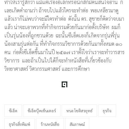
ทำให้เรารู้สึกว่า แม้แต่เรื่องอิเล็กทรอนิกส์ก็มีคนสนใจอ่าน ก็
เลยเกิดคำถามว่า ถ้าจบไปแล้วใครจะทำต่อ พอเหลียวมาดู
แล้วเราก็ไม่พบว่าจะมีใครทำต่อ ดังนั้น ดร. สุชายก็คิดว่าจบมา
แล้ว น่าจะเอาพวกที่ทำกิจกรรมด้วยกันมาก่อตั้งบริษัท ผมก็
เป็นรุ่นน้องที่ถูกชวนด้วย ฉะนั้นซีเอ็ดเองก็เกิดจากรุ่นพี่รุ่น
น้องสามรุ่นต่อกัน ที่ทำกิจกรรมวิชาการด้วยกันมาทั้งหมด ๑๐
คน ก่อตั้งซีเอ็ดขึ้นมาในปี ๒๕๑๗ เราตั้งใจว่าเราจะทำวารสาร
วิชาการ และถ้าเป็นไปได้ก็จะทำหนังสือที่เกี่ยวข้องกับ
วิทยาศาสตร์ วิศวกรรมศาสตร์ และการศึกษา
ซีเอ็ด
ซีเอ็ดบุ๊คเซ็นเตอร์
ทนง โชติสรยุทธ์
ธุรกิจ
ธุรกิจสิ่งพิมพ์
ร้านหนังสือ
สัมภาษณ์