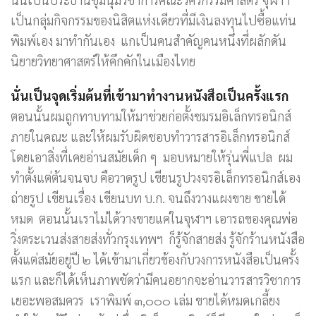
เป็นกลุ่มกิจกรรมของนิสิตแห่งเดียวที่มีเงินลงทุนไปซื้อแท่น
พิมพ์เอง มาทำกันเอง แกเป็นคนสำคัญคนหนึ่งที่ผลักดัน
นิยายวิทยาศาสตร์ให้คึกคักในเมืองไทย
นั่นเป็นจุดเริ่มต้นที่เข้ามาทำงานหนังสือเป็นครั้งแรก
ตอนนั้นผมถูกทาบทามให้มาช่วยก่อตั้งชมรมอิเล็กทรอนิกส์
ภายในคณะ และให้ผมรับผิดชอบทำวารสารอิเล็กทรอนิกส์
โดยเอาสิ่งที่เคยอ่านสมัยเด็ก ๆ มอบหมายให้รุ่นพี่แปล ผม
ทำตั้งแต่ต้นจนจบ คือวาดรูป เขียนรูปวงจรอิเล็กทรอนิกส์เอง
ถ่ายรูป เขียนเรื่อง เขียนบท บ.ก. จนถึงวางแผงขาย ขายได้
หมด ตอนนั้นเราไม่ได้วางขายแค่ในจุฬาฯ เอารถของคุณพ่อ
วิ่งตระเวนส่งสายส่งทั่วกรุงเทพฯ ก็รู้จักสายส่ง รู้จักร้านหนังสือ
ตั้งแต่สมัยอยู่ปี ๒ ได้เข้ามาเกี่ยวข้องกับวงการหนังสือเป็นครั้ง
แรก และก็ได้เห็นภาพชัดว่ามีคนอยากจะอ่านวารสารวิชาการ
เยอะพอสมควร เราพิมพ์ ๓,๐๐๐ เล่ม ขายได้หมดเกลี้ยง