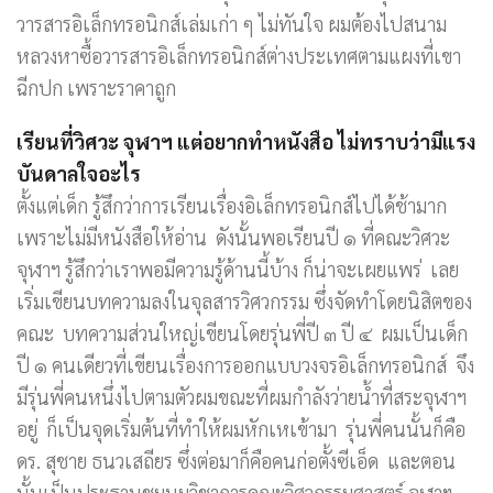
วารสารอิเล็กทรอนิกส์เล่มเก่า ๆ ไม่ทันใจ ผมต้องไปสนาม
หลวงหาซื้อวารสารอิเล็กทรอนิกส์ต่างประเทศตามแผงที่เขา
ฉีกปก เพราะราคาถูก
เรียนที่วิศวะ จุฬาฯ แต่อยากทำหนังสือ ไม่ทราบว่ามีแรง
บันดาลใจอะไร
ตั้งแต่เด็ก รู้สึกว่าการเรียนเรื่องอิเล็กทรอนิกส์ไปได้ช้ามาก
เพราะไม่มีหนังสือให้อ่าน ดังนั้นพอเรียนปี ๑ ที่คณะวิศวะ
จุฬาฯ รู้สึกว่าเราพอมีความรู้ด้านนี้บ้าง ก็น่าจะเผยแพร่ เลย
เริ่มเขียนบทความลงในจุลสารวิศวกรรม ซึ่งจัดทำโดยนิสิตของ
คณะ บทความส่วนใหญ่เขียนโดยรุ่นพี่ปี ๓ ปี ๔ ผมเป็นเด็ก
ปี ๑ คนเดียวที่เขียนเรื่องการออกแบบวงจรอิเล็กทรอนิกส์ จึง
มีรุ่นพี่คนหนึ่งไปตามตัวผมขณะที่ผมกำลังว่ายน้ำที่สระจุฬาฯ
อยู่ ก็เป็นจุดเริ่มต้นที่ทำให้ผมหักเหเข้ามา รุ่นพี่คนนั้นก็คือ
ดร. สุชาย ธนวเสถียร ซึ่งต่อมาก็คือคนก่อตั้งซีเอ็ด และตอน
นั้นเป็นประธานชุมนุมวิชาการคณะวิศวกรรมศาสตร์ จุฬาฯ