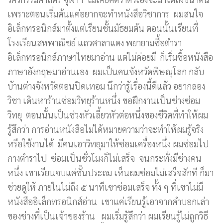
เพราะตอนเริ่มต้นแค่อยากจะทำหนังสือวิชาการ ผมสนใจ
อิเล็กทรอนิกส์มาตั้งแต่เรียนชั้นมัธยมต้น ตอนนั้นเรียนที่
โรงเรียนสหพาณิชย์ แถวศาลาแดง พยายามซื้อตำรา
อิเล็กทรอนิกส์ภาษาไทยมาอ่าน แต่ไม่ค่อยมี ก็เริ่มซื้อหนังสือ
ภาษาอังกฤษมาอ่านเอง ผมเป็นคนจังหวัดพิษณุโลก กลับ
บ้านต่างจังหวัดตอนปิดเทอม นึกว่ารู้เรื่องนี้ดีแล้ว อยากลอง
วิชา เดินหาร้านซ่อมวิทยุร้านหนึ่ง ขอฝึกงานเป็นช่างซ่อม
วิทยุ ตอนนั้นเป็นช่วงหัวเลี้ยวหัวต่อหนึ่งของชีวิตที่ทำให้ผม
รู้สึกว่า การอ่านหนังสือไม่ได้หมายความว่าจะทำให้ผมรู้จริง
หรือใช้งานได้ มีคนเอาวิทยุมาให้ซ่อมเครื่องหนึ่ง ผมซ่อมไป
กางตำราไป ซ่อมเป็นชั่วโมงก็ไม่เสร็จ จนกระทั่งมีช่างคน
หนึ่ง เขาเรียนจบแค่ชั้นประถม เห็นผมซ่อมไม่เสร็จสักที ก็มา
ช่วยดูให้ ภายในไม่ถึง ๕ นาทีเขาซ่อมเสร็จ ทั้ง ๆ ที่เขาไม่มี
หนังสืออิเล็กทรอนิกส์อ่าน เขาแค่เรียนรู้เอาจากคำบอกเล่า
ของช่างที่เป็นเจ้าของร้าน ผมเริ่มรู้สึกว่า ผมเรียนรู้ไม่ถูกวิธี