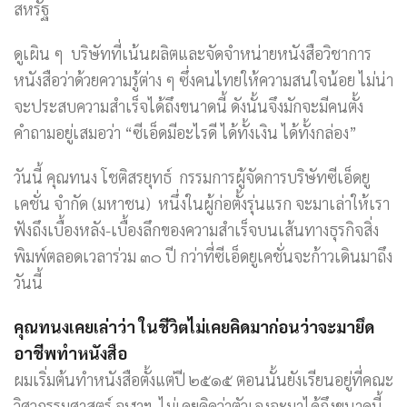
สหรัฐ
ดูเผิน ๆ บริษัทที่เน้นผลิตและจัดจำหน่ายหนังสือวิชาการ
หนังสือว่าด้วยความรู้ต่าง ๆ ซึ่งคนไทยให้ความสนใจน้อย ไม่น่า
จะประสบความสำเร็จได้ถึงขนาดนี้ ดังนั้นจึงมักจะมีคนตั้ง
คำถามอยู่เสมอว่า “ซีเอ็ดมีอะไรดี ได้ทั้งเงิน ได้ทั้งกล่อง”
วันนี้ คุณทนง โชติสรยุทธ์ กรรมการผู้จัดการบริษัทซีเอ็ดยู
เคชั่น จำกัด (มหาชน) หนึ่งในผู้ก่อตั้งรุ่นแรก จะมาเล่าให้เรา
ฟังถึงเบื้องหลัง-เบื้องลึกของความสำเร็จบนเส้นทางธุรกิจสิ่ง
พิมพ์ตลอดเวลาร่วม ๓๐ ปี กว่าที่ซีเอ็ดยูเคชั่นจะก้าวเดินมาถึง
วันนี้
คุณทนงเคยเล่าว่า ในชีวิตไม่เคยคิดมาก่อนว่าจะมายึด
อาชีพทำหนังสือ
ผมเริ่มต้นทำหนังสือตั้งแต่ปี ๒๕๑๕ ตอนนั้นยังเรียนอยู่ที่คณะ
วิศวกรรมศาสตร์ จุฬาฯ ไม่เคยคิดว่าตัวเองจะมาได้ถึงขนาดนี้