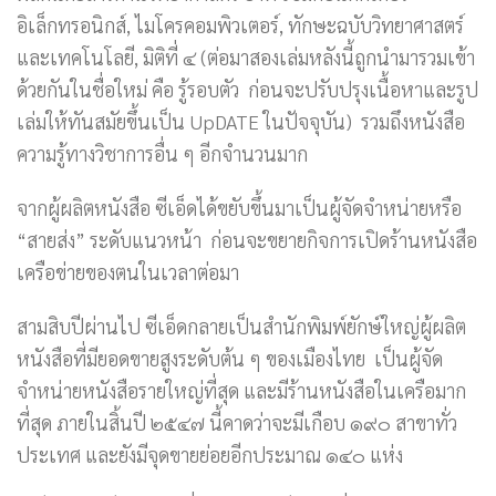
อิเล็กทรอนิกส์, ไมโครคอมพิวเตอร์, ทักษะฉบับวิทยาศาสตร์
และเทคโนโลยี, มิติที่ ๔ (ต่อมาสองเล่มหลังนี้ถูกนำมารวมเข้า
ด้วยกันในชื่อใหม่ คือ รู้รอบตัว ก่อนจะปรับปรุงเนื้อหาและรูป
เล่มให้ทันสมัยขึ้นเป็น UpDATE ในปัจจุบัน) รวมถึงหนังสือ
ความรู้ทางวิชาการอื่น ๆ อีกจำนวนมาก
จากผู้ผลิตหนังสือ ซีเอ็ดได้ขยับขึ้นมาเป็นผู้จัดจำหน่ายหรือ
“สายส่ง” ระดับแนวหน้า ก่อนจะขยายกิจการเปิดร้านหนังสือ
เครือข่ายของตนในเวลาต่อมา
สามสิบปีผ่านไป ซีเอ็ดกลายเป็นสำนักพิมพ์ยักษ์ใหญ่ผู้ผลิต
หนังสือที่มียอดขายสูงระดับต้น ๆ ของเมืองไทย เป็นผู้จัด
จำหน่ายหนังสือรายใหญ่ที่สุด และมีร้านหนังสือในเครือมาก
ที่สุด ภายในสิ้นปี ๒๕๔๗ นี้คาดว่าจะมีเกือบ ๑๙๐ สาขาทั่ว
ประเทศ และยังมีจุดขายย่อยอีกประมาณ ๑๔๐ แห่ง