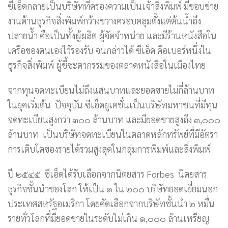
ซีเอ็ดกลายเป็นบริษัทที่ครองความเป็นเจ้าสิ่งพิมพ์ มีขอบข่าย
งานด้านธุรกิจสิ่งพิมพ์กว้างขวางครอบคลุมตั้งแต่ต้นน้ำถึง
ปลายน้ำ คือเป็นทั้งผู้ผลิต ผู้จัดจำหน่าย และมีร้านหนังสือใน
เครือของตนเองไว้รองรับ จนกล่าวได้ ซีเอ็ด คือเบอร์หนึ่งใน
ธุรกิจสิ่งพิมพ์ ผู้ชี้ชะตากรรมของตลาดหนังสือในเมืองไทย
จากทุนจดทะเบียนไม่ถึงแสนบาทและยอดขายไม่กี่ล้านบาท
ในยุคเริ่มต้น ปัจจุบัน ซีเอ็ดยูเคชั่นเป็นบริษัทมหาชนที่มีทุน
จดทะเบียนสูงกว่า ๓๐๐ ล้านบาท และมียอดขายสูงถึง ๓,๐๐๐
ล้านบาท เป็นบริษัทจดทะเบียนในตลาดหลักทรัพย์ที่มีอัตรา
การเติบโตของรายได้รวมสูงสุดในกลุ่มการพิมพ์และสิ่งพิมพ์
ปี ๒๕๔๕ ซีเอ็ดได้รับเลือกจากนิตยสาร Forbes นิตยสาร
ธุรกิจชั้นนำของโลก ให้เป็น ๑ ใน ๒๐๐ บริษัทยอดเยี่ยมนอก
ประเทศสหรัฐอเมริกา โดยคัดเลือกจากบริษัทชั้นนำ ๒ หมื่น
รายทั่วโลกที่มียอดขายในระดับไม่เกิน ๑,๐๐๐ ล้านเหรียญ