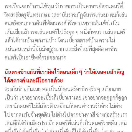
พอเรียนจบทำงานใช้ทุน รับราชการเป็นอาจารย์สอนดนรีที่
วิทยาลัยครูจันทรเกษม (สถาบันราชภัฏจันทรเกษม) ผมก็เล่น
ดนตรีตอนกลางคืนที่พัฒนพงศ์ พัทยา เพราะมันเข้าไปใน
เส้นเสียแล้ว พอเล่นดนตรีไปถึงจุด ๆ หนึ่งก็พบว่า เล่นดนตรี
แล้วได้งานบ้าง ตกงานบ้าง โดนเบี้ยวสตางค์บ้าง ความไม่
แน่นอนเหล่านี้มันมีอยู่สูงมาก และสิ่งที่แย่ที่สุดคือ อาชีพ
ดนตรีเป็นอาชีพที่กระจอกมาก
มันตรงข้ามกับที่เราคิดไว้ตอนเด็ก ๆ ว่าได้เจอคนสำคัญ
ได้สตางค์ และมีโอกาสด้วย
ตรงกันข้ามกันเลย พอเป็นนักดนตรีอาชีพจริง ๆ แล้วกลาย
เป็นว่า เขาอยากจะเบี้ยวก็เบี้ยวเราเลย เขาอยากจะดูถูกก็ดูถูก
เลย นักดนตรีไม่มีเกียรติ เหมือนกับคนทำงานรับจ้าง ไม่ต่าง
ไปจากคนรับจ้างขุดดิน ไม่ต่างไปจากช่างทาสี ช่างก่อสร้าง เรา
เล่นดีก็ได้รับเสียงปรบมือ ดนตรีที่เล่นก็เป็นดนตรีรายคืน เล่น
หนึ่งคืนได้หนึ่งคืน ไม่เล่นหนึ่งคืนก็ไม่ได้หนึ่งคืน ไม่เล่น ๑๐