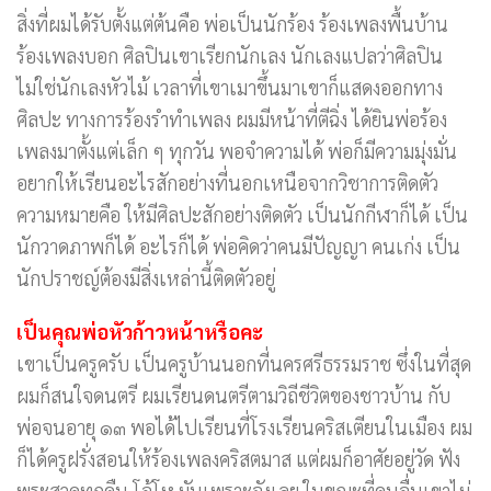
สิ่งที่ผมได้รับตั้งแต่ต้นคือ พ่อเป็นนักร้อง ร้องเพลงพื้นบ้าน
ร้องเพลงบอก ศิลปินเขาเรียกนักเลง นักเลงแปลว่าศิลปิน
ไม่ใช่นักเลงหัวไม้ เวลาที่เขาเมาขึ้นมาเขาก็แสดงออกทาง
ศิลปะ ทางการร้องรำทำเพลง ผมมีหน้าที่ตีฉิ่ง ได้ยินพ่อร้อง
เพลงมาตั้งแต่เล็ก ๆ ทุกวัน พอจำความได้ พ่อก็มีความมุ่งมั่น
อยากให้เรียนอะไรสักอย่างที่นอกเหนือจากวิชาการติดตัว
ความหมายคือ ให้มีศิลปะสักอย่างติดตัว เป็นนักกีฬาก็ได้ เป็น
นักวาดภาพก็ได้ อะไรก็ได้ พ่อคิดว่าคนมีปัญญา คนเก่ง เป็น
นักปราชญ์ต้องมีสิ่งเหล่านี้ติดตัวอยู่
เป็นคุณพ่อหัวก้าวหน้าหรือคะ
เขาเป็นครูครับ เป็นครูบ้านนอกที่นครศรีธรรมราช ซึ่งในที่สุด
ผมก็สนใจดนตรี ผมเรียนดนตรีตามวิถีชีวิตของชาวบ้าน กับ
พ่อจนอายุ ๑๓ พอได้ไปเรียนที่โรงเรียนคริสเตียนในเมือง ผม
ก็ได้ครูฝรั่งสอนให้ร้องเพลงคริสตมาส แต่ผมก็อาศัยอยู่วัด ฟัง
พระสวดทุกคืน โอ้โห มันเพราะจังเลย ในขณะที่คนอื่นเขาไม่