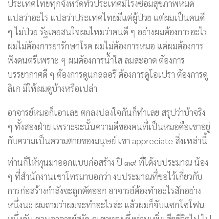
ประเทศไทยทุกจังหวัดทั่วประเทศมีโรงซ่อมสุขภาพหมด
แปลว่าอะไร แปลว่าประเทศไทยมีแต่ผู้ป่วย แต่ผมเป็นคนดี
ๆ ไม่ป่วย รัฐเคยสนใจผมไหมว่าคนดี ๆ อย่างผมต้องการอะไร
ผมไม่ต้องการยารักษาโรค ผมไม่ต้องการหมอ แต่ผมต้องการ
ฟังดนตรีเพราะ ๆ ผมต้องการน้ำใส ลมสะอาด ต้องการ
บรรยากาศดี ๆ ต้องการดูแกลลอรี ต้องการดูโอเปรา ต้องการดู
ลิเก มีให้ผมดูบ้างหรือเปล่า
อาจารย์หมอก็เอาเลย ตกลงปลงใจกันก็ทำเลย สรุปว่าบ้าจริง
ๆ ทั้งสองฝ่าย เพราะฉะนั้นความดีของคนที่เป็นหมอคือเขาอยู่
กับความเป็นความตายของมนุษย์ เขา appreciate สิ่งเหล่านี้
ท่านก็ให้ทุนมาออกแบบก่อสร้าง ปี ๓๙ ที่ได้งบประมาณ น้อง
ๆ ที่สำนักงานเขาโทรมาบอกว่า งบประมาณที่ขอไว้เกี่ยวกับ
การก่อสร้างกำลังจะถูกตัดออก อาจารย์ต้องทำอะไรสักอย่าง
หนึ่งนะ ผมถามว่าผมจะทำอะไรล่ะ แล้วผมก็จับแซกโซโฟน
หนึ่งคัน ชวนอาจารย์สงัด ภูเขาทอง ซึ่งท่านเพิ่งเสียชีวิตไป ไป