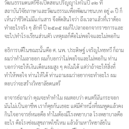
วัฒนธรรมดนตรีซึ่งเปิดสอนปริญญาโทในปี ๓๒ ที่
สถาบันวิจัยภาษาและวัฒนธรรมเพื่อพัฒนาชนบท อยู่ ๓ ปี ก็
เห็นว่าชีวิตไม่มีแก่นสาร จึงตัดสินใจว่า ถึงเวลาแล้วที่เราต้อง
ทำอะไรจริง ๆ สักที ปี ๒๕๓๕ ผมก็ไปลาออกจากราชการและ
จะไปทำโรงเรียนส่วนตัว เหตุผลก็คือไม่พอใจและไม่พอกิน
อธิการบดีในขณะนั้นคือ ศ. นพ. ประดิษฐ์ เจริญไทยทวี ก็ถาม
ผมว่าทำไมลาออก ผมก็บอกว่าไม่พอใจและไม่พอกิน ท่าน
บอกว่าจะให้เงินเดือนผมสูง ๆ คงไม่ได้ แต่ว่าถ้าจะให้สิ่งที่
ทำให้พอใจ ท่านให้ได้ ท่านถามผมว่าอยากจะทำอะไร ผม
ตอบว่าจะสร้างวิทยาลัยดนตรี
อาจารย์ถามว่า คุณจะทำทำไม ผมตอบว่า ดนตรีมันกระจอก
มันไม่เป็นอาชีพ เราก็คุยกันเยอะ แต่มีคำหนึ่งที่ผมพูดแล้วคง
กินใจอาจารย์หมอคือ ทำไมต้องมีโรงพยาบาล โรงพยาบาลคือ
อะไร คือโรงซ่อมสุขภาพใช่ไหม แล้วถ้ามหาวิทยาลัยใน