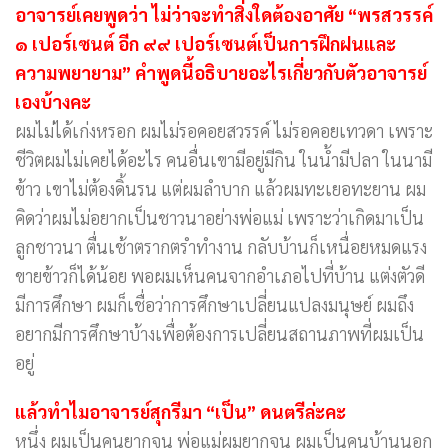
อาจารย์เคยพูดว่า ไม่ว่าจะทำสิ่งใดต้องอาศัย “พรสวรรค์
๑ เปอร์เซนต์ อีก ๙๙ เปอร์เซนต์เป็นการฝึกฝนและ
ความพยายาม” คำพูดนี้อธิบายอะไรเกี่ยวกับตัวอาจารย์
เองบ้างคะ
ผมไม่ได้เก่งหรอก ผมไม่รอคอยสวรรค์ ไม่รอคอยเทวดา เพราะ
ชีวิตผมไม่เคยได้อะไร คนอื่นเขามีอยู่มีกิน ในน้ำมีปลา ในนามี
ข้าว เขาไม่ต้องดิ้นรน แต่ผมลำบาก แล้วผมทะเยอทะยาน ผม
คิดว่าผมไม่อยากเป็นชาวนาอย่างพ่อแม่ เพราะว่าเกิดมาเป็น
ลูกชาวนา ตื่นเช้าตรากตรำทำงาน กลับบ้านก็เหนื่อยหมดแรง
ขายข้าวก็ได้น้อย พอผมเห็นคนจากอำเภอไปที่บ้าน แต่งตัวดี
มีการศึกษา ผมก็เชื่อว่าการศึกษาเปลี่ยนแปลงมนุษย์ ผมถึง
อยากมีการศึกษาบ้างเพื่อต้องการเปลี่ยนสถานภาพที่ผมเป็น
อยู่
แล้วทำไมอาจารย์สุกรีมา “เป็น” ดนตรีล่ะคะ
หนึ่ง ผมเป็นคนยากจน พ่อแม่ผมยากจน ผมเป็นคนบ้านนอก