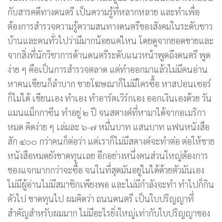
กับสารคดีทางดนตรี เป็นความรู้ที่หลากหลาย และทำเพื่อ
ต้องการสำรวจความรู้ความสนทางดนตรีของสังคมในระดับชาว
บ้านและคนทั่วไปว่ามีมากน้อยแค่ไหน โดยดูจากยอดขายและ
จากสิ่งที่นักวิชาการด้านดนตรีระดับแนวหน้าพูดถึงดนตรี พูด
ง่าย ๆ คือเป็นการสำรวจตลาด แต่ทำออกมาแล้วไม่มีคนอ่าน
หาคนเขียนก็ลำบาก ขายโฆษณาก็ไม่มีใครซื้อ หาสปอนเซอร์
ก็ไม่ได้ เขียนเอง ทำเอง ทำอาร์ตเวิร์กเอง ออกเงินเองด้วย วัน
แมนแม็กกาซีน ทำอยู่ ๒ ปี จนสตางค์ที่หามาได้จากอเมริกา
หมด คิดง่าย ๆ เล่มละ ๖-๗ หมื่นบาท แสนบาท แฟนหนังสือ
สัก ๔๐๐ กว่าคนก็ต่อว่า แต่เราก็ไม่มีสตางค์จะทำต่อ ต่อให้ขาย
หนังสือหมดยังขาดทุนเลย อีกอย่างหนึ่งคนส่วนใหญ่ต้องการ
ของแจกมากกว่าจะซื้อ จนในที่สุดมันอยู่ไม่ได้ด้วยตัวมันเอง
ไม่มีผู้อ่านไม่มีสมาชิกเพียงพอ และไม่มีกำลังจะทำ ทำไปก็กิน
ตัวไป ขาดทุนไป ผมคิดว่า ถนนดนตรี เป็นใบปริญญาที่
สำคัญสำหรับผมมาก ไม่มีอะไรยิ่งใหญ่เท่ากับใบปริญญาของ