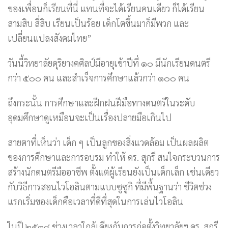
ของเพื่อนก็เรียนที่นี่ แทนที่จะได้เรียนคนเดียว ก็ได้เรียน
สามสิบ สี่สิบ เรียนเป็นร้อย เด็กโตขึ้นมาก็มีพวก และ
เปลี่ยนแปลงสังคมไทย”
วันนี้วิทยาลัยดุริยางคศิลป์มีอายุเข้าปีที่ ๑๐ มีนักเรียนดนตรี
กว่า ๕๐๐ คน และสำเร็จการศึกษาแล้วกว่า ๑๐๐ คน
ถึงกระนั้น การศึกษาและฝีกฝนฝีมือทางดนตรีในระดับ
อุดมศึกษาดูเหมือนจะเป็นเรื่องปลายมือเกินไป
สายตาที่เห็นว่า เด็ก ๆ เป็นลูกของสิ่งแวดล้อม เป็นผลผลิต
ของการศึกษาและการอบรม ทำให้ ดร. สุกรี สนใจกระบวนการ
สร้างนักดนตรีมืออาชีพ ตั้งแต่ผู้เรียนยังเป็นเด็กเล็ก เช่นเดียว
กับวิธีการสอนไวโอลินตามแบบซูซูกิ ที่มีพื้นฐานว่า ชีวิตช่วง
แรกเริ่มของเด็กคือเวลาที่ดีที่สุดในการเล่นไวโอลิน
ในปี ๒๕๓๘ ช่วงเวลาใกล้เคียงกับการก่อตั้งวิทยาลัยฯ ดร. สุกรี