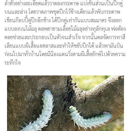
ลำตัวอย่างละเอียดแล้ววาดลงกระดาษ แบ่งชิ้นส่วนเป็นปีกคู่
บนและล่าง โดยวาดภาพชุดปีกไว้ข้างเดียวแล้วพับกระดาษ
เขียนก๊อบปี้คู่ปีกอีกข้าง ได้ปีกคู่เท่ากันแบบสมมาตร จึงลอก
แบบลงบนไม้ฉลุ ดลพยายามเลื่อยไม้ฉลุอย่างทุลักทุเล พ่อต้อง
คอยช่วยและประกอบเป็นตัวจนสำเร็จ จากนั้นดลจัดการทาสี
เลียนแบบผีเสื้อแอตลาสและทำให้ขยับปีกได้ แล้วพามันบิน
ร่อนไปมาทั่วบ้านโดยมีน้องแดนวิ่งตามผีเสื้อยักษ์ไปด้วยความ
ระทึกใจ