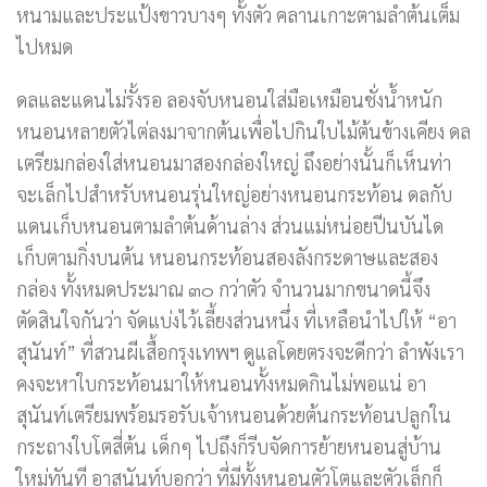
หนามและประแป้งขาวบางๆ ทั้งตัว คลานเกาะตามลำต้นเต็ม
ไปหมด
ดลและแดนไม่รั้งรอ ลองจับหนอนใส่มือเหมือนชั่งน้ำหนัก
หนอนหลายตัวไต่ลงมาจากต้นเพื่อไปกินใบไม้ต้นข้างเคียง ดล
เตรียมกล่องใส่หนอนมาสองกล่องใหญ่ ถึงอย่างนั้นก็เห็นท่า
จะเล็กไปสำหรับหนอนรุ่นใหญ่อย่างหนอนกระท้อน ดลกับ
แดนเก็บหนอนตามลำต้นด้านล่าง ส่วนแม่หน่อยปีนบันได
เก็บตามกิ่งบนต้น หนอนกระท้อนสองลังกระดาษและสอง
กล่อง ทั้งหมดประมาณ ๓๐ กว่าตัว จำนวนมากขนาดนี้จึง
ตัดสินใจกันว่า จัดแบ่งไว้เลี้ยงส่วนหนึ่ง ที่เหลือนำไปให้ “อา
สุนันท์” ที่สวนผีเสื้อกรุงเทพฯ ดูแลโดยตรงจะดีกว่า ลำพังเรา
คงจะหาใบกระท้อนมาให้หนอนทั้งหมดกินไม่พอแน่ อา
สุนันท์เตรียมพร้อมรอรับเจ้าหนอนด้วยต้นกระท้อนปลูกใน
กระถางใบโตสี่ต้น เด็กๆ ไปถึงก็รีบจัดการย้ายหนอนสู่บ้าน
ใหม่ทันที อาสุนันท์บอกว่า ที่มีทั้งหนอนตัวโตและตัวเล็กก็