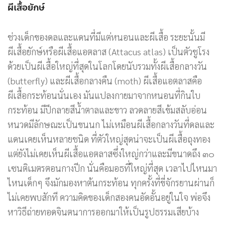
ผีเสื้อยักษ์
ช่วงเด็กของดลและแดนที่มีแต่หนอนและผีเสื้อ ระยะนั้นมี
ผีเสื้อยักษ์หรือผีเสื้อแอตลาส (Attacus atlas) เป็นตัวชูโรง
ด้วยเป็นผีเสื้อใหญ่ที่สุดในโลกโดยนับรวมทั้งผีเสื้อกลางวัน
(butterfly) และผีเสื้อกลางคืน (moth) ผีเสื้อแอตลาสคือ
ผีเสื้อกระท้อนนั่นเอง มันแปลงกายมาจากหนอนที่กินใบ
กระท้อน มีปีกลายสีน้ำตาลและขาว ลวดลายสีเข้มสลับอ่อน
หนวดมีลักษณะเป็นขนนก ไม่เหมือนผีเสื้อกลางวันที่ดลและ
แดนเคยเห็นหลายชนิด ที่ตัวใหญ่สุดน่าจะเป็นผีเสื้อถุงทอง
แต่ยังไม่เคยเห็นผีเสื้อแอตลาสซึ่งใหญ่กว่าและมีขนาดถึง ๓๐
เซนติเมตรตอนกางปีก นั่นคือมอธที่ใหญ่ที่สุด เวลาไปไหนมา
ไหนเด็กๆ จึงมักมองหาต้นกระท้อน ทุกครั้งที่ขี่จักรยานผ่านก็
ไม่เคยพบสักที ความคิดของเด็กสองคนอัดอั้นอยู่ในใจ พ่อจึง
หาวิธีถ่ายทอดจินตนาการออกมาให้เป็นรูปธรรมเสียบ้าง