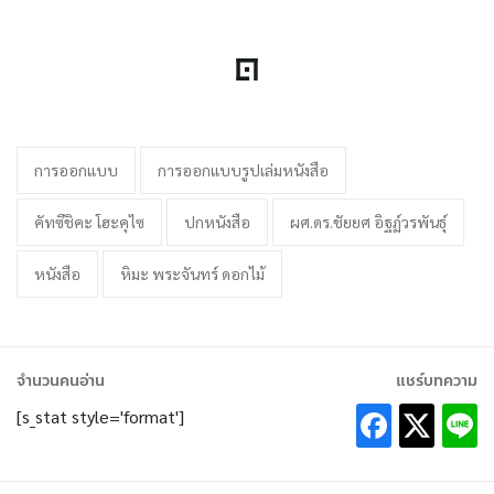
การออกแบบ
การออกแบบรูปเล่มหนังสือ
คัทซึชิคะ โฮะคุไซ
ปกหนังสือ
ผศ.ดร.ชัยยศ อิฐฏ์วรพันธุ์
หนังสือ
หิมะ พระจันทร์ ดอกไม้
จำนวนคนอ่าน
แชร์บทความ
[s_stat style='format']