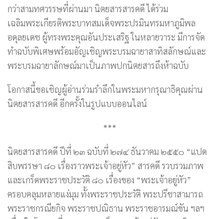
กว่าสามทศวรรษที่ผ่านมา นิตยสารสารคดี ได้ร่วม
เฉลิมพระเกียรติพระบาทสมเด็จพระปรมินทรมหาภูมิพล
อดุลยเดช ผู้ทรงพระคุณอันประเสริฐ ในหลายวาระ มีการจัด
ทำฉบับพิเศษพร้อมอัญเชิญพระบรมฉายาสาทิสลักษณ์และ
พระบรมฉายาลักษณ์มาเป็นภาพปกนิตยสารถึงห้าฉบับ
โอกาสนี้ขอเชิญผู้อ่านร่วมรำลึกในพระมหากรุณาธิคุณผ่าน
นิตยสารสารคดี อีกครั้งในรูปแบบออนไลน์
***
นิตยสารสารคดี ปีที่ ๒๓ ฉบับที่ ๒๗๔ ธันวาคม ๒๕๕๐ “แปด
สิบพรรษา ๘๐ เรื่องราวพระเจ้าอยู่หัว” สารคดี รวบรวมภาพ
และเกร็ดพระราชประวัติ ๘๐ เรื่องของ “พระเจ้าอยู่หัว”
ครอบคลุมหลายแง่มุม ทั้งพระราชประวัติ พระปรีชาสามารถ
พระราชกรณียกิจ พระราชปณิธาน พระราชอารมณ์ขัน ฯลฯ