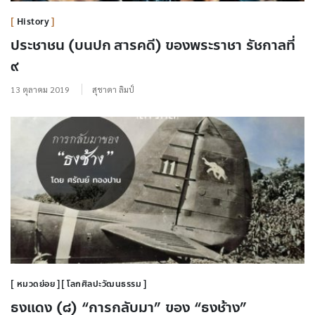
History
ประชาชน (บนปก สารคดี) ของพระราชา รัชกาลที่
๙
13 ตุลาคม 2019
สุชาดา ลิมป์
หมวดย่อย
โลกศิลปะวัฒนธรรม
ธงแดง (๘) “การกลับมา” ของ “ธงช้าง”