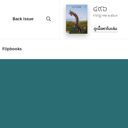
๔๙๖
กรกฎาคม ๒๕๖๙
Back Issue
ดูเนื้อหาในเล่ม
Flipbooks