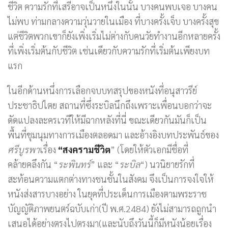
ชีวิต ความรักที่เสรีอาจเป็นหนึ่งในนั้น บางคนพบเจอ บางคน
ไม่พบ ท่ามกลางความวุ่นวายในเมือง ที่บางครั้งเจ็บ บางครั้งสุข
แต่ชีวิตพวกเขาก็ยังเพิ่งเริ่มไม่ต่างกับคนวัยทำงานอีกหลายครั้ง
ที่เพิ่งเริ่มต้นกับชีวิต เช่นเดียวกับความรักที่เริ่มต้นเพียงบท
แรก
ในอีกด้านหนึ่งการเลือกจบบทสรุปของหนังที่อนุสาวรีย์
ประชาธิปไตย สถานที่ซึ่งระบิลนึกถึงเพราะเพื่อนบอกว่าจะ
ดัดแปลงละครเวทีให้มีฉากหลังที่นี่ ขณะเดียวกันมันก็เป็น
พื้นที่ชุมนุมทางการเมืองตลอดมา และอ้างอิงบทประพันธ์ของ
ศรีบูรพา
เรื่อง
“สงครามชีวิต
” (โดยให้ตัวเอกมีชื่อที่
คล้ายคลึงกัน “
ระพินทร์
” และ “
ระบิล
“) นวนิยายรักที่
สะท้อนความแตกต่างทางชนชั้นในสังคม จึงเป็นการจงใจให้
หนังส่งสารบางอย่าง ในยุคที่ประเด็นการเมืองตามพระราช
บัญญัติภาพยนตร์ฉบับเก่า(ปี พ.ศ.2484) ยังไม่สามารถถูกนำ
เสนอได้อย่างตรงไปตรงมา(และนับถึงวันนี้ก็มีหนังน้อยเรื่อง