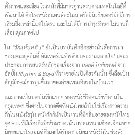
ทั้งภาพและเสียง โรงหนังที่มีมาตรฐานครบตามเทคโนโลยีที่
พัฒนาได้ คือโรงหนังสแตนด์อะโลน หรือมินิเธียเตอร์มักมีการ
เสิรมสิ่งเหล่านี้แต่ไม่ครบ และไม่ได้มีการบำรุงรักษา ไม่นานก็
เสื่อมคุณภาพไป
ใน
“รักแท้บทที่ 1
” ยังเป็นบทบันทึกอีกอย่างนั่นคือการมา
ของเพลงยุคอินดี้-อัลเทอร์เนทีฟด้วยเพลง ‘ลมหายใจ’ เพลง
ประกอบภาพยนตร์หลักของเรื่องจาก
บอยด์ โกสิยพงศ์
จาก
อัลบั้ม
Rhythm & Boyd
ที่วางขายในปีเดียวกันนั้น ซึ่งถือเป็น
สัญลักษณ์การบูมขึ้นมาของค่ายเพลงอิสระในบ้านเรา
และอาจเป็นบทบันทึกแรกๆ ของหนังชีวิตคนวัยทำงานใน
กรุงเทพฯ ซึ่งต่างไปจากอดีตที่หนังไทยถ้าไม่ใช่เรื่องราวความ
รักในหนังวัยรุ่น หนังรักก็มักเป็นงานที่มีกลิ่นอายของหนังไทย
ยุค 80s ที่มีเรื่องชิงรักหักสวาทเน้นบทสนทนาเชือดเฉือนจาก
นิยายแนวโรแมนซ์ซึ่งเคยได้รับความนิยม หนังรักในช่วงดัง