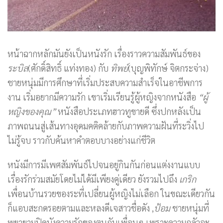
หน้าฉากหลักมันยังเป็นหนังรัก เรื่องราวความสัมพันธ์ของ
ระบิล
(ศักดิ์สิทธิ์ แท่งทอง) กับ
ทิพย์
(บุญพิทักษ์ จิตกระจ่าง)
ชายหนุ่มมีการศึกษาที่เริ่มประสบความสำเร็จในอาชีพการ
งาน เริ่มอยากมีความรัก เขาเริ่มเรียนรู้ผู้หญิงจากหนังสือ
“ผู้
หญิงของคุณ”
หนังสือประเภทฮาวทูขายดี ซึ่งปกหลังเป็น
ภาพถนนสู่เส้นทางอุดมคติคล้ายกับภาพความฝันที่ระวิ่งไป
ไม่รู้จบ ราวกับค้นหาคำตอบบางอย่างแก่ชีวิต
หนังมีการมีเพศสัมพันธ์ไปจนอยู่กินกันก่อนแต่งงานแบบ
เรื่องรักร่วมสมัยโดยไม่ได้มีเพียงคู่เดียว ยังรวมไปถึง
เกริก
เพื่อนบ้านรวยของระที่เปลี่ยนผู้หญิงไม่เลือก ในขณะเดียวกัน
ก็แอบสะกดรอยตามและหลงดีเจสาวชื่อดัง ,
ป้อม
ชายหนุ่มที่
พยายามปิดบังความรักของตนกับเพื่อนๆ เพราะความกลัวจะ