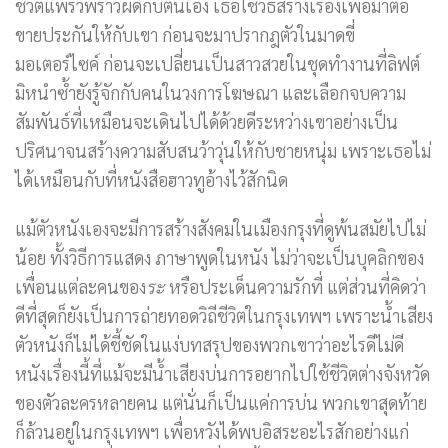
ชีวิตแพรวพราวผิดกับตนเอง เธอใช้วิธีสร้างเรื่องเพื่อมาตื๊อ
ขายประกันให้กับเขา ก่อนจะมาปรากฎตัวในมาดขี่
มอเตอร์ไซค์ ก่อนจะเปลี่ยนเป็นสาวสวยในชุดทำงานที่ลิฟต์
มิหนำซ้ำยังรู้จักกับคนในวงการโฆษณา และเลือกจบความ
สัมพันธ์ที่เหมือนจะเดินไปได้ด้วยดีระหว่างเขาอย่างเป็น
ปริศนาจนสร้างความสับสนว้าวุ่นให้กับชายหนุ่ม เพราะเธอไม่
ได้เหมือนกับที่หนังสือฮาวทูอ้างไว้สักนิด
แม้ตัวหนังเองจะมีการสร้างสังคมในเมืองกรุงที่ดูพ้นสมัยไปไม่
น้อย ทั้งวิธีการแสดง ภาษาพูดในหนัง ไม่ว่าจะเป็นบุคลิกของ
เพื่อนแต่ละคนของ
ระ
หรือประเด็นความรักที่ แต่ส่วนที่คิดว่า
ดีที่สุดก็ยังเป็นการถ่ายทอดวิถีชีวิตในกรุงเทพฯ เพราะน้ำเสียง
ตัวหนังก็ไม่ได้ชี้ชัดในแง่บทสรุปของพวกเขาว่าอะไรดีไม่ดี
หนังเรื่องนี้ที่แม้จะมีน้ำเสียงบ่นการอยากไปใช้ชีวิตต่างจังหวัด
ของตัวละครหลายคน แต่นั่นก็เป็นแค่การบ่น พวกเขาสุดท้าย
ก็ล้วนอยู่ในกรุงเทพฯ เพื่อหวังได้พบอิสระอะไรสักอย่างแก่