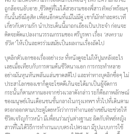
ถูกล้อจนอับอาย ,ชีวิตคู่ที่ไม่ได้สวยงามของพี่สาว
ทิพย์
พร้อมๆ
กันนั้นยังมี
ดุสิต
เพื่อนอีกคนที่แม้ไม่มีคู่ เขาก็มักทำละครเวที
เกี่ยวกับความรัก นำประเด็นนี้มาถกเถียงเป็นประจำ ก่อนจะ
คิดจะดัดแปลงงานวรรณกรรมของ ศรีบูรพา เรื่อง
‘สงคราม
ชีวิต’
ให้เป็นละครร่วมสมัยเป็นผลงานเรื่องถัดไป
บุคลิกตัวเอกของเรื่องอย่าง
ระ
ที่หนังดูจะไม่ให้ปูมหลังอะไร
เลยเมื่อเทียบกับการตามค้นชีวิตนางเอก การกระทำหลาย
อย่างมันหุนหันพลันแล่นขาดสติไป และท่าทางบุคลิกซื่อๆ ไม่
ประสาโลกของเขาก็ดูจะโชคดีเกินจะได้มาเป็นผู้จัดการ
กระนั้นก็ตามหากมองจากช่วงเวลาดังกล่าว ระก็คือภาพลักษณ์
ของมนุษย์เงินเดือนชนชั้นกลางในกรุงเทพฯ ทั่วไปที่เดินตาม
ตรอกออกตามประตูโดยหวังว่าการทำงานอย่างขยันจะช่วยให้
ชีวิตเจริญก้าวหน้า มีเพื่อนร่วมรุ่นต่างฐานะ ผิดกับทิพย์หญิง
สาวที่ไม่ได้วิธีการทำงานแบบตรงไปตรงมา มีรูปแบบการใช้