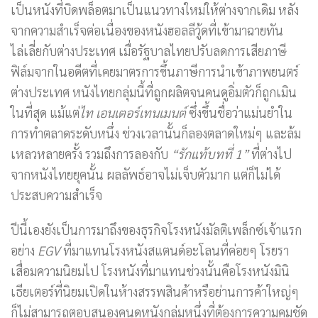
เป็นหนังที่บิดพล็อตมาเป็นแนวทางใหม่ให้ต่างจากเดิม หลัง
จากความสำเร็จต่อเนื่องของหนังฮอลลีวู้ดที่เข้ามาฉายทัน
ไล่เลี่ยกับต่างประเทศ เมื่อรัฐบาลไทยปรับลดการเสียภาษี
ฟิล์มจากในอดีตที่เคยมาตรการขึ้นภาษีการนำเข้าภาพยนตร์
ต่างประเทศ หนังไทยกลุ่มนี้ที่ถูกผลิตจนคนดูอิ่มตัวก็ถูกเมิน
ในที่สุด แม้แต่
ไท เอนเตอร์เทนเมนต์
ซึ่งขึ้นชื่อว่าแม่นยำใน
การทำตลาดระดับหนึ่ง ช่วงเวลานั้นก็ลองตลาดใหม่ๆ และล้ม
เหลวหลายครั้ง รวมถึงการลองกับ
“รักแท้บทที่ 1”
ที่ต่างไป
จากหนังไทยยุคนั้น ผลลัพธ์อาจไม่เจ็บตัวมาก แต่ก็ไม่ได้
ประสบความสำเร็จ
ปีนี้เองยังเป็นการมาถึงของธุรกิจโรงหนังมัลติเพล็กซ์เจ้าแรก
อย่าง
EGV
ที่มาแทนโรงหนังสแตนด์อะโลนที่ค่อยๆ โรยรา
เสื่อมความนิยมไป โรงหนังที่มาแทนช่วงนั้นคือโรงหนังมินิ
เธียเตอร์ที่นิยมเปิดในห้างสรรพสินค้าหรือย่านการค้าใหญ่ๆ
ก็ไม่สามารถตอบสนองคนดูหนังกลุ่มหนึ่งที่ต้องการความคมชัด