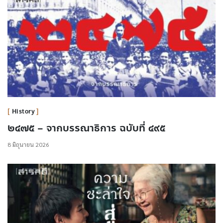
History
๒๔๗๕ – จากบรรณาธิการ ฉบับที่ ๔๙๕
8 มิถุนายน 2026