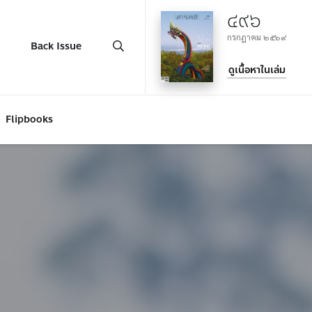
๔๙๖
กรกฎาคม ๒๕๖๙
Back Issue
ดูเนื้อหาในเล่ม
Flipbooks