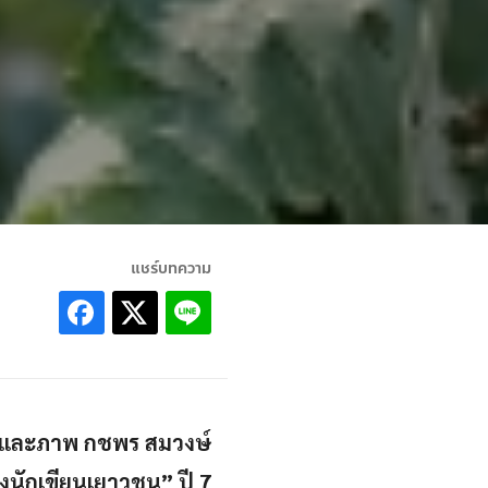
แชร์บทความ
องและภาพ กชพร สมวงษ์
งนักเขียนเยาวชน” ปี 7