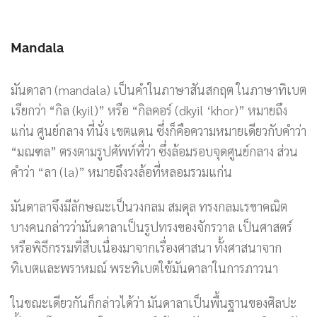
Mandala
มันดาลา (mandala) เป็นคำในภาษาสันสกฤต ในภาษาทิเบต
เรียกว่า “กิล (kyil)” หรือ “กิลคอร์ (dkyil ‘khor)” หมายถึง
แก่น ศูนย์กลาง ที่นั่ง เขตแดน ซึ่งก็คือความหมายเดียวกับคำว่า
“มณฑล” ตรงตามรูปศัพท์ที่ว่า ซึ่งล้อมรอบจุดศูนย์กลาง ส่วน
คำว่า “ลา (la)” หมายถึงวงล้อที่หลอมรวมแก่น
มันดาลาจึงมีลักษณะเป็นวงกลม สมดุล ทรงกลมเรขาคณิต
บางคนกล่าวว่ามันดาลาเป็นรูปทรงของจักรวาล เป็นศาสตร์
หรือพิธีกรรมที่สืบเนื่องมาจากเรื่องศาสนา ทั้งศาสนาจาก
ทิเบตและพราหมณ์ พระทิเบตใช้มันดาลาในการภาวนา
ในขณะเดียวกันก็กล่าวได้ว่า มันดาลาเป็นพื้นฐานของศิลปะ