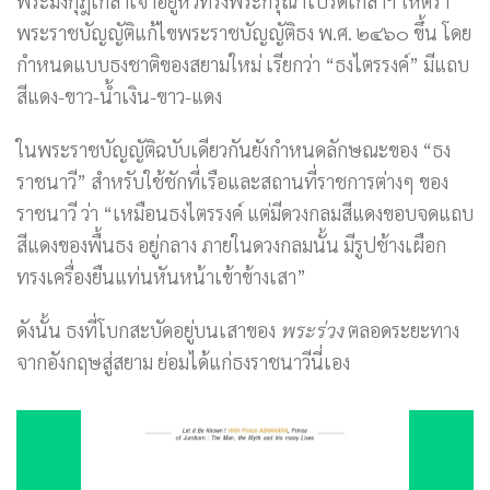
พระมงกุฎเกล้าเจ้าอยู่หัวทรงพระกรุณาโปรดเกล้าฯ ให้ตรา
พระราชบัญญัติแก้ไขพระราชบัญญัติธง พ.ศ. ๒๔๖๐ ขึ้น โดย
กำหนดแบบธงชาติของสยามใหม่ เรียกว่า “ธงไตรรงค์” มีแถบ
สีแดง-ขาว-น้ำเงิน-ขาว-แดง
ในพระราชบัญญัติฉบับเดียวกันยังกำหนดลักษณะของ “ธง
ราชนาวี” สำหรับใช้ชักที่เรือและสถานที่ราชการต่างๆ ของ
ราชนาวี ว่า “เหมือนธงไตรรงค์ แต่มีดวงกลมสีแดงขอบจดแถบ
สีแดงของพื้นธง อยู่กลาง ภายในดวงกลมนั้น มีรูปช้างเผือก
ทรงเครื่องยืนแท่นหันหน้าเข้าข้างเสา”
ดังนั้น ธงที่โบกสะบัดอยู่บนเสาของ
พระร่วง
ตลอดระยะทาง
จากอังกฤษสู่สยาม ย่อมได้แก่ธงราชนาวีนี่เอง