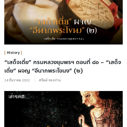
History
“เสด็จเตี่ย” กรมหลวงชุมพรฯ ตอนที่ ๘๐ – “เสด็จ
เตี่ย” ผจญ “อีนากพระโขนง” (๒)
14 ธันวาคม 2022
ศรัณย์ ทองปาน