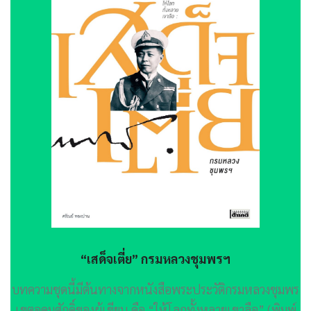
“เสด็จเตี่ย” กรมหลวงชุมพรฯ
บทความชุดนี้มีต้นทางจากหนังสือพระประวัติกรมหลวงชุมพร
เขตอุดมศักดิ์ของผู้เขียน คือ “ให้โลกทั้งหลายเขาลือ” (พิมพ์