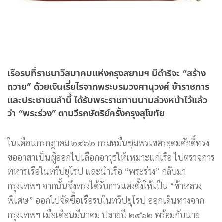
เรือรบที่ราชนาวีสมาคมแห่งกรุงสยามฯ มีดำริจะ “สร้าง
ถวาย” ด้วยเงินเรี่ยไรจากพระบรมวงศานุวงศ์ ข้าราชการ
และประชาชนลำนี้ ได้รับพระราชทานนามล่วงหน้าไว้แล้ว
ว่า “พระร่วง” ตามวีรกษัตริย์ครั้งกรุงสุโขทัย
ในเดือนกรกฎาคม ๒๔๖๒ กรมหมื่นชุมพรเขตรอุดมศักดิ์ทรง
ขออาสาเป็นผู้ออกไปเลือกอาวุธให้เหมาะแก่เรือ ไปตรวจการ
ทหารเรือในทวีปยุโรป และนำเรือ “พระร่วง” กลับมา
กรุงเทพฯ จากนั้นจึงทรงได้รับการแต่งตั้งให้เป็น “ข้าหลวง
พิเศษ” ออกไปจัดซื้อเรือรบในทวีปยุโรป ออกเดินทางจาก
กรุงเทพฯ เมื่อเดือนมีนาคม ปลายปี ๒๔๖๒ พร้อมกับนาย