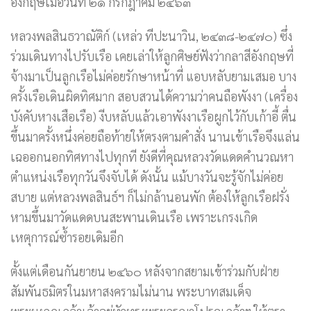
อังกฤษเมื่อวันที่ ๒๑ กรกฎาคม ๒๔๖๓
หลวงพลสินธวาณัติก์ (เหล่ว ทีปะนาวิน, ๒๔๓๘-๒๔๗๐) ซึ่ง
ร่วมเดินทางไปรับเรือ เคยเล่าให้ลูกศิษย์ฟังว่ากลาสีอังกฤษที่
จ้างมาเป็นลูกเรือไม่ค่อยรักษาหน้าที่ แอบหลับยามเสมอ บาง
ครั้งเรือเดินผิดทิศมาก สอบสวนได้ความว่าคนถือพังงา (เครื่อง
บังคับหางเสือเรือ) งีบหลับแล้วเอาพังงาเรือผูกไว้กับเก้าอี้ ตื่น
ขึ้นมาครั้งหนึ่งค่อยถือท้ายให้ตรงตามคำสั่ง นานเข้าเรือจึงแล่น
เฉออกนอกทิศทางไปทุกที ยังดีที่คุณหลวงวัดแดดคำนวณหา
ตำแหน่งเรือทุกวันจึงจับได้ ดังนั้น แม้บางวันจะรู้จักไม่ค่อย
สบาย แต่หลวงพลสินธ์ฯ ก็ไม่กล้านอนพัก ต้องให้ลูกเรือฝรั่ง
หามขึ้นมาวัดแดดบนสะพานเดินเรือ เพราะเกรงเกิด
เหตุการณ์ซ้ำรอยเดิมอีก
ตั้งแต่เดือนกันยายน ๒๔๖๐ หลังจากสยามเข้าร่วมกับฝ่าย
สัมพันธมิตรในมหาสงครามไม่นาน พระบาทสมเด็จ