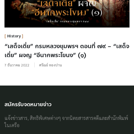
History
“เสด็จเตี่ย” กรมหลวงชุมพรฯ ตอนที่ ๗๙ – “เสด็จ
เตี่ย” ผจญ “อีนากพระโขนง” (๑)
7 ธันวาคม 2022
ศรัณย์ ทองปาน
สมัครรับจดหมายข่าว
แจ้งข่าวสาร, สิทธิพิเศษต่างๆ จากนิตยสารสารคดีและสำนักพิมพ์
ในเครือ