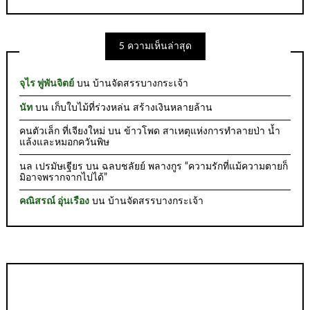
5 ความเห็นล่าสุด
จุไร พู่พันจิตย์
บน
บ้านจัดสรรบางกระเจ้า
นัท
บน
เก็บใบไม้ที่ร่วงหล่น สร้างเงินหลายล้าน
คนตัวเล็ก ที่เจียงใหม่
บน
ข้าวโพด สาเหตุแห่งการทำลายป่า น้ำ
แล้งและหมอกควันพิษ
นล เปรมัษเฐียร
บน
ฉลบชลัยย์ พลางกูร “ความรักที่แม้ความตายก็
มิอาจพรากจากไปได้”
คณิสรณ์ อุ่นเรือง
บน
บ้านจัดสรรบางกระเจ้า