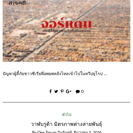
ปัญหาผู้ลี้ภัยชาวซีเรียที่อพยพหลั่งไหลเข้าไปในทวีปยุโรป …
0
ทั่วไป
วาฬบรูด้า มิตรภาพต่างสายพันธุ์
By
One Ton
on
วันจันทร์, ธันวาคม 5, 2016