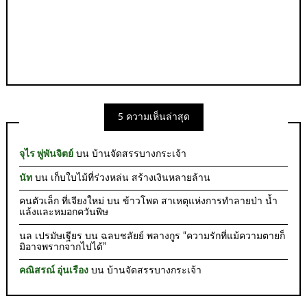
5 ความเห็นล่าสุด
จุไร พู่พันจิตย์
บน
บ้านจัดสรรบางกระเจ้า
นัท
บน
เก็บใบไม้ที่ร่วงหล่น สร้างเงินหลายล้าน
คนตัวเล็ก ที่เจียงใหม่
บน
ข้าวโพด สาเหตุแห่งการทำลายป่า น้ำ
แล้งและหมอกควันพิษ
นล เปรมัษเฐียร
บน
ฉลบชลัยย์ พลางกูร “ความรักที่แม้ความตายก็
มิอาจพรากจากไปได้”
คณิสรณ์ อุ่นเรือง
บน
บ้านจัดสรรบางกระเจ้า