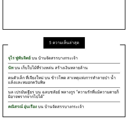
5 ความเห็นล่าสุด
จุไร พู่พันจิตย์
บน
บ้านจัดสรรบางกระเจ้า
นัท
บน
เก็บใบไม้ที่ร่วงหล่น สร้างเงินหลายล้าน
คนตัวเล็ก ที่เจียงใหม่
บน
ข้าวโพด สาเหตุแห่งการทำลายป่า น้ำ
แล้งและหมอกควันพิษ
นล เปรมัษเฐียร
บน
ฉลบชลัยย์ พลางกูร “ความรักที่แม้ความตายก็
มิอาจพรากจากไปได้”
คณิสรณ์ อุ่นเรือง
บน
บ้านจัดสรรบางกระเจ้า