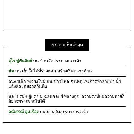
5 ความเห็นล่าสุด
จุไร พู่พันจิตย์
บน
บ้านจัดสรรบางกระเจ้า
นัท
บน
เก็บใบไม้ที่ร่วงหล่น สร้างเงินหลายล้าน
คนตัวเล็ก ที่เจียงใหม่
บน
ข้าวโพด สาเหตุแห่งการทำลายป่า น้ำ
แล้งและหมอกควันพิษ
นล เปรมัษเฐียร
บน
ฉลบชลัยย์ พลางกูร “ความรักที่แม้ความตายก็
มิอาจพรากจากไปได้”
คณิสรณ์ อุ่นเรือง
บน
บ้านจัดสรรบางกระเจ้า