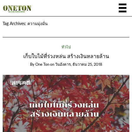
Tag Archives:
ความมุ่งมั่น
ทั่วไป
เก็บใบไม้ที่ร่วงหล่น สร้างเงินหลายล้าน
By
One Ton
on
วันอังคาร, ธันวาคม 25, 2018