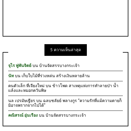
5 ความเห็นล่าสุด
จุไร พู่พันจิตย์
บน
บ้านจัดสรรบางกระเจ้า
นัท
บน
เก็บใบไม้ที่ร่วงหล่น สร้างเงินหลายล้าน
คนตัวเล็ก ที่เจียงใหม่
บน
ข้าวโพด สาเหตุแห่งการทำลายป่า น้ำ
แล้งและหมอกควันพิษ
นล เปรมัษเฐียร
บน
ฉลบชลัยย์ พลางกูร “ความรักที่แม้ความตายก็
มิอาจพรากจากไปได้”
คณิสรณ์ อุ่นเรือง
บน
บ้านจัดสรรบางกระเจ้า