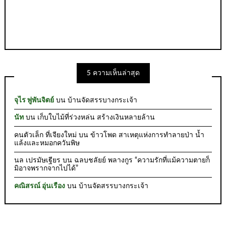
5 ความเห็นล่าสุด
จุไร พู่พันจิตย์
บน
บ้านจัดสรรบางกระเจ้า
นัท
บน
เก็บใบไม้ที่ร่วงหล่น สร้างเงินหลายล้าน
คนตัวเล็ก ที่เจียงใหม่
บน
ข้าวโพด สาเหตุแห่งการทำลายป่า น้ำ
แล้งและหมอกควันพิษ
นล เปรมัษเฐียร
บน
ฉลบชลัยย์ พลางกูร “ความรักที่แม้ความตายก็
มิอาจพรากจากไปได้”
คณิสรณ์ อุ่นเรือง
บน
บ้านจัดสรรบางกระเจ้า