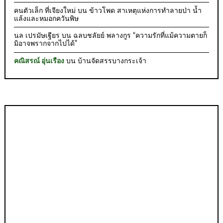
คนตัวเล็ก ที่เจียงใหม่
บน
ข้าวโพด สาเหตุแห่งการทำลายป่า น้ำ
แล้งและหมอกควันพิษ
นล เปรมัษเฐียร
บน
ฉลบชลัยย์ พลางกูร “ความรักที่แม้ความตายก็
มิอาจพรากจากไปได้”
คณิสรณ์ อุ่นเรือง
บน
บ้านจัดสรรบางกระเจ้า