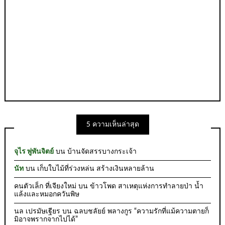
5 ความเห็นล่าสุด
จุไร พู่พันจิตย์
บน
บ้านจัดสรรบางกระเจ้า
นัท
บน
เก็บใบไม้ที่ร่วงหล่น สร้างเงินหลายล้าน
คนตัวเล็ก ที่เจียงใหม่
บน
ข้าวโพด สาเหตุแห่งการทำลายป่า น้ำ
แล้งและหมอกควันพิษ
นล เปรมัษเฐียร
บน
ฉลบชลัยย์ พลางกูร “ความรักที่แม้ความตายก็
มิอาจพรากจากไปได้”