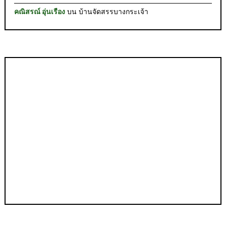
คณิสรณ์ อุ่นเรือง
บน
บ้านจัดสรรบางกระเจ้า