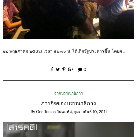
๒๒ พฤษภาคม ๒๕๕๗ เวลา ๑๖.๓๐ น. ได้เกิดรัฐประหารขึ้น โดยค …
0
จากบรรณาธิการ
ภารกิจของบรรณาธิการ
By
One Ton
on
วันพฤหัส, กุมภาพันธ์ 10, 2011