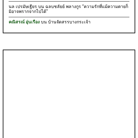
นล เปรมัษเฐียร
บน
ฉลบชลัยย์ พลางกูร “ความรักที่แม้ความตายก็
มิอาจพรากจากไปได้”
คณิสรณ์ อุ่นเรือง
บน
บ้านจัดสรรบางกระเจ้า