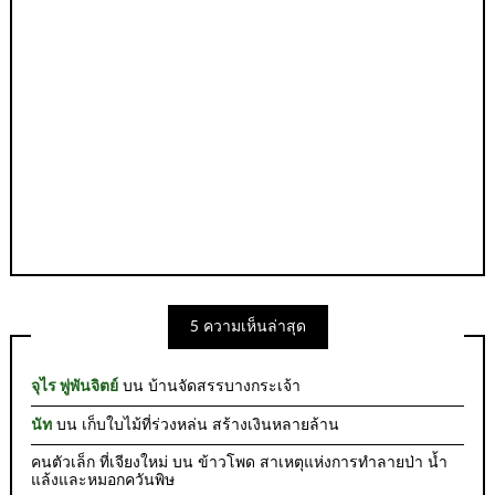
5 ความเห็นล่าสุด
จุไร พู่พันจิตย์
บน
บ้านจัดสรรบางกระเจ้า
นัท
บน
เก็บใบไม้ที่ร่วงหล่น สร้างเงินหลายล้าน
คนตัวเล็ก ที่เจียงใหม่
บน
ข้าวโพด สาเหตุแห่งการทำลายป่า น้ำ
แล้งและหมอกควันพิษ