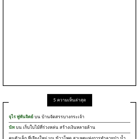
5 ความเห็นล่าสุด
จุไร พู่พันจิตย์
บน
บ้านจัดสรรบางกระเจ้า
นัท
บน
เก็บใบไม้ที่ร่วงหล่น สร้างเงินหลายล้าน
คนตัวเล็ก ที่เจียงใหม่
บน
ข้าวโพด สาเหตุแห่งการทำลายป่า น้ำ