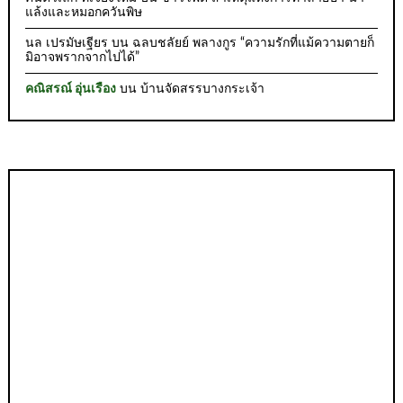
แล้งและหมอกควันพิษ
นล เปรมัษเฐียร
บน
ฉลบชลัยย์ พลางกูร “ความรักที่แม้ความตายก็
มิอาจพรากจากไปได้”
คณิสรณ์ อุ่นเรือง
บน
บ้านจัดสรรบางกระเจ้า