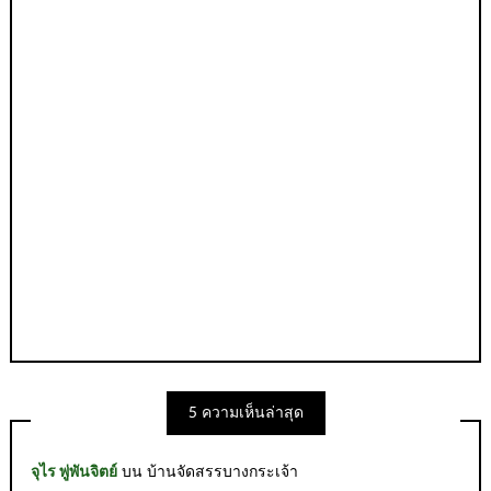
5 ความเห็นล่าสุด
จุไร พู่พันจิตย์
บน
บ้านจัดสรรบางกระเจ้า