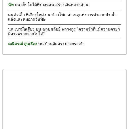
นัท
บน
เก็บใบไม้ที่ร่วงหล่น สร้างเงินหลายล้าน
คนตัวเล็ก ที่เจียงใหม่
บน
ข้าวโพด สาเหตุแห่งการทำลายป่า น้ำ
แล้งและหมอกควันพิษ
นล เปรมัษเฐียร
บน
ฉลบชลัยย์ พลางกูร “ความรักที่แม้ความตายก็
มิอาจพรากจากไปได้”
คณิสรณ์ อุ่นเรือง
บน
บ้านจัดสรรบางกระเจ้า