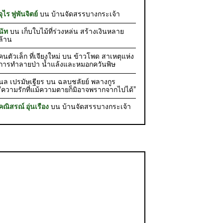
จุไร พู่พันจิตย์
บน
บ้านจัดสรรบางกระเจ้า
นัท
บน
เก็บใบไม้ที่ร่วงหล่น สร้างเงินหลาย
ล้าน
คนตัวเล็ก ที่เจียงใหม่
บน
ข้าวโพด สาเหตุแห่ง
การทำลายป่า น้ำแล้งและหมอกควันพิษ
นล เปรมัษเฐียร
บน
ฉลบชลัยย์ พลางกูร
“ความรักที่แม้ความตายก็มิอาจพรากจากไปได้”
คณิสรณ์ อุ่นเรือง
บน
บ้านจัดสรรบางกระเจ้า