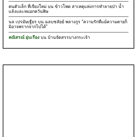
คนตัวเล็ก ที่เจียงใหม่
บน
ข้าวโพด สาเหตุแห่งการทำลายป่า น้ำ
แล้งและหมอกควันพิษ
นล เปรมัษเฐียร
บน
ฉลบชลัยย์ พลางกูร “ความรักที่แม้ความตายก็
มิอาจพรากจากไปได้”
คณิสรณ์ อุ่นเรือง
บน
บ้านจัดสรรบางกระเจ้า