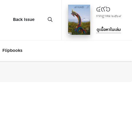
๔๙๖
กรกฎาคม ๒๕๖๙
Back Issue
ดูเนื้อหาในเล่ม
Flipbooks