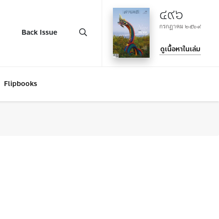
๔๙๖
กรกฎาคม ๒๕๖๙
Back Issue
ดูเนื้อหาในเล่ม
Flipbooks