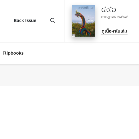
๔๙๖
กรกฎาคม ๒๕๖๙
Back Issue
ดูเนื้อหาในเล่ม
Flipbooks