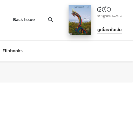
๔๙๖
กรกฎาคม ๒๕๖๙
Back Issue
ดูเนื้อหาในเล่ม
Flipbooks