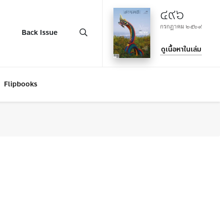
๔๙๖
กรกฎาคม ๒๕๖๙
Back Issue
ดูเนื้อหาในเล่ม
Flipbooks