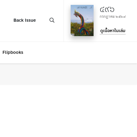
๔๙๖
กรกฎาคม ๒๕๖๙
Back Issue
ดูเนื้อหาในเล่ม
Flipbooks