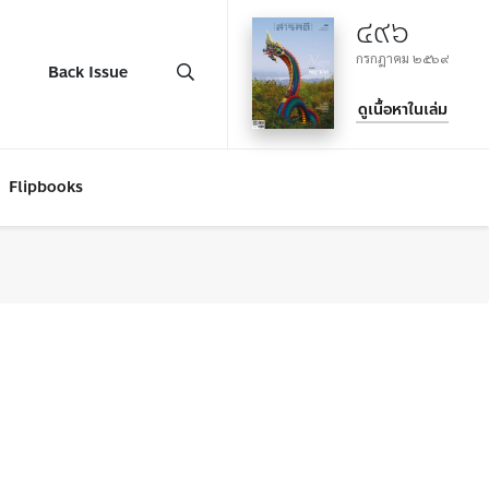
๔๙๖
กรกฎาคม ๒๕๖๙
Back Issue
ดูเนื้อหาในเล่ม
Flipbooks