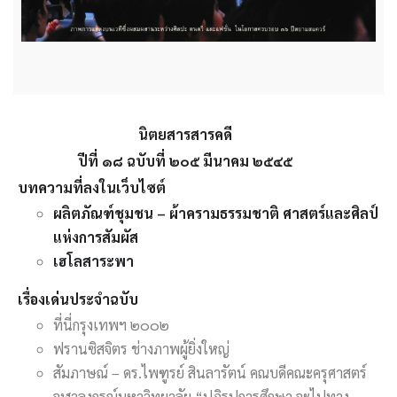
นิตยสารสารคดี
ปีที่ ๑๘ ฉบับที่ ๒๐๕ มีนาคม ๒๕๔๕
บทความที่ลงในเว็บไซต์
ผลิตภัณฑ์ชุมชน – ผ้าครามธรรมชาติ ศาสตร์และศิลป์
แห่งการสัมผัส
เฮโลสาระพา
เรื่องเด่นประจำฉบับ
ที่นี่กรุงเทพฯ ๒๐๐๒
ฟรานซิสจิตร ช่างภาพผู้ยิ่งใหญ่
สัมภาษณ์ – ดร.ไพฑูรย์ สินลารัตน์ คณบดีคณะครุศาสตร์
จุฬาลงกรณ์มหาวิทยาลัย “ปฏิรูปการศึกษา จะไปทาง