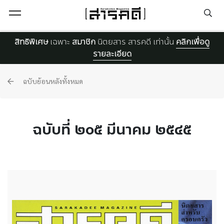
Open Menu
สิทธิพิเศษ
เฉพาะ
สมาชิก
นิตยสาร สารคดี เท่านั้น
คลิกเพื่อดู
รายละเอียด
ฉบับย้อนหลังทั้งหมด
ฉบับที่ ๒๐๕ มีนาคม ๒๕๔๕