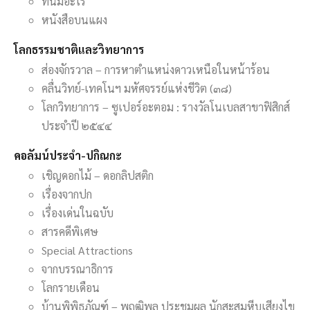
ที่นี่มีอะไร
หนังสือบนแผง
โลกธรรมชาติและวิทยาการ
ส่องจักรวาล – การหาตำแหน่งดาวเหนือในหน้าร้อน
คลื่นวิทย์-เทคโนฯ มหัศจรรย์แห่งชีวิต (๓๘)
โลกวิทยาการ – ซูเปอร์อะตอม : รางวัลโนเบลสาขาฟิสิกส์
ประจำปี ๒๕๔๔
คอลัมน์ประจำ-ปกิณกะ
เชิญดอกไม้ – ดอกลิปสติก
เรื่องจากปก
เรื่องเด่นในฉบับ
สารคดีพิเศษ
Special Attractions
จากบรรณาธิการ
โลกรายเดือน
บ้านพิพิธภัณฑ์ – พฤฒิพล ประชุมผล นักสะสมหีบเสียงไข