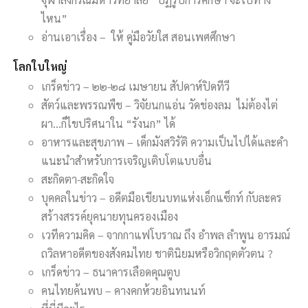
ไหน”
อ่านเอาเรื่อง – ให้ คู่มือวัยใส สอนเพศศึกษา
โลกใบใหญ่
เกร็ดข่าว – ๒๒-๒๘ เมษายน สัปดาห์ปิดทีวี
สัตว์และพรรณพืช – วิจัยนกแอ่น วัดช่องลม ไม่ต้องไต่
ผา…ก็ไขปริศนาใน “รังนก” ได้
อาหารและสุขภาพ – เด็กมังสวิรัติ ความเป็นไปได้และคำ
แนะนำสำหรับการเจริญเติบโตแบบอื่น
สะกิดตา-สะกิดใจ
บุคคลในข่าว – อดีตมือเขียนบทแห่งเอ็กแซ็กท์ กับละคร
สร้างสรรค์ยุคนายทุนครองเมือง
เวทีความคิด – จากกาแฟโบราณ ถึง อำพล ลำพูน อารมณ์
ถวิลหาอดีตของสังคมไทย ชาตินิยมหรือวิกฤตตัวตน ?
เกร็ดข่าว – ธนาคารเลือดคุณตูบ
คนไทยค้นพบ – คางคกห้วยอินทนนท์