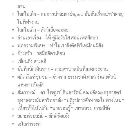
ลาน
โลกใบเล็ก – อบซาวน่าสมองฝ่อ, ๑๐ อันดับเรื่องน่ารำคาญ
ในที่ทำงาน
โลกใบเล็ก – สัตว์เลี้ยงอมตะ
อ่านเอาเรื่อง – ให้ คู่มือวัยใส สอนเพศศึกษา
บทความพิเศษ – ทำไมเราจึงติดทีวีเหมือนผีสิง
ข้างครัว – รสมืออิตาเลียน
เขียนถึง สารคดี
บันทึกนักเดินทาง – ตามหาปาดบินที่แก่งกระจาน
ผลิตภัณฑ์ชุมชน – ผ้าครามธรรมชาติ ศาสตร์และศิลป์
แห่งการสัมผัส
สัมภาษณ์ – ดร. ไพฑูรย์ สินลารัตน์ คณบดีคณะครุศาสตร์
จุฬาลงกรณ์มหาวิทยาลัย “ปฏิรูปการศึกษาจะไปทางไหน”
เที่ยวทั่วไปไปกับ “นายรอบรู้” เขาหลวง, เกาะสีชัง
สยามร่วมสมัย – ยักษ์วัดแจ้ง
เฮโลสาระพา