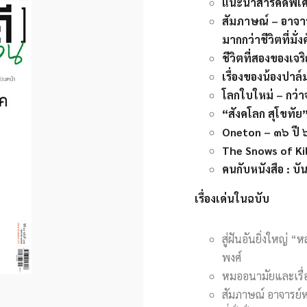
แนะนำสารคดีพิเ
สัมภาษณ์ – อาจาร
มากกว่าชีวิตที่มั่งค
ชีวิตที่สองของเจร
เรื่องของน้องปาล์
โลกใบใหม่ – กว่า
“สังคโลก สุโขทัย”
Oneton – ๓๖ ปี 
The Snows of Kil
คนกับหนังสือ : บั
เรื่องเด่นในฉบับ
สู่ฝันอันยิ่งใหญ่
พงศ์
หมออนามัยและเรื่
สัมภาษณ์ อาจารย์หม