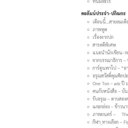
ที่นี่มีอะไร
คอลัมน์ประจำ-ปกิณกะ
เดือนนี้…สายลมเดื
ภาพพูด
เรื่องจากปก
สารคดีพิเศษ
แนะนำนักเขียน- กฤ
จากบรรณาธิการ –
การ์ตูนพาไป – “อาว
อรุณสวัสดิ์คุณศิล
One Ton – ๓๖ ปี 
คนกับหนังสือ – บัน
รับอรุณ – ดาบสอง
แกะกล่อง – ข้าวน
ภาพยนตร์ – The Sn
กีฬา_ทางเลือก – F