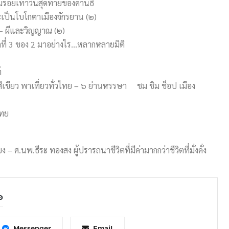
มรอยเท้าวันสุดท้ายของคานธี
ะเป็นโบโกตาเมืองจักรยาน (๒)
 – ผีและวิญญาณ (๒)
ที่ 3 ของ 2 มาอย่างไร…หลากหลายมิติ
์
สีเขียว พาเที่ยวทั่วไทย – ๖ ย่านหรรษา ชม ชิม ช็อป เมือง
ไทย
 ศ.นพ.ธีระ ทองสง ผู้ปรารถนาชีวิตที่มีค่ามากกว่าชีวิตที่มั่งคั่ง
อ
Messenger
Email