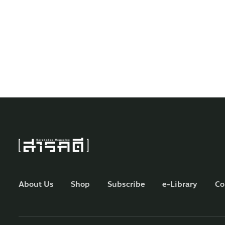
About Us
Shop
Subscribe
e-Library
Co