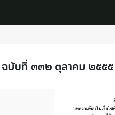
ฉบับที่ ๓๓๒ ตุลาคม ๒๕๕๕
บทความที่ลงในเว็บไซต