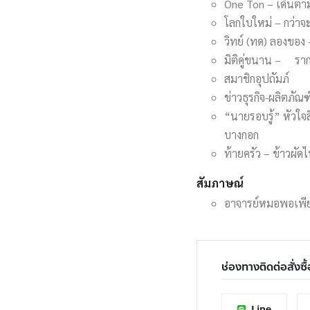
One Ton – เดินตา
โลกใบใหม่ – กว่าจ
วิทย์ (ทด) ลองของ
มิติคู่ขนาน – ราก
สมาชิกอุปถัมภ์
ข่าวธุรกิจ-ผลิตภัณฑ
“นายรอบรู้” หัวใจ
บางกอก
ท้ายครัว – ข้าวผัด
สัมภาษณ์
อาจารย์หมอพอเพียง –
ช่องทางติดต่อสั่งซื้
Line