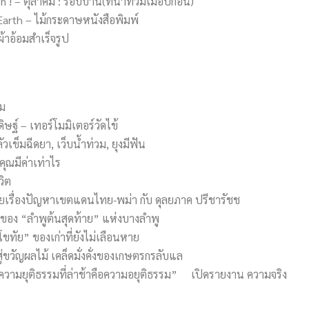
n ! – ตุลาคม : รอบบ้าน(ที่น้ำท่วมเมื่อปีก่อน)
 Earth – ไม้กระดาษหนังสือพิมพ์
้าอ้อมสำเร็จรูป
คม
ดิษฐ์ – เทอร์โมมิเตอร์วัดไข้
เข็มฉีดยา, เว็บน้ำท่วม, ยุงมีฟัน
คุณมีค่าเท่าไร
วิต
คุยเรื่องปัญหาเขตแดนไทย-พม่า กับ ดุลยภาค ปรีชารัชช
ของ “ลำพูต้นสุดท้าย” แห่งบางลำพู
โขทัย” ของเก่าที่ยังไม่เลือนหาย
่ขวัญผลไม้ เคล็ดมั่งคั่งของเกษตรกรลับแล
ความยุติธรรมที่ล่าช้าคือความอยุติธรรม” เปิดรายงาน ความจริง