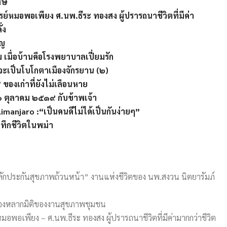
ศษ
ย์หมอพอเพียง ศ.นพ.ธีระ ทองสง ผู้ปรารถนาชีวิตที่มีค่า
ั่ง
ิญ
ม เมื่อบ้านคือโรงพยาบาลเปี่ยมรัก
จะเป็นโบโกตาเมืองจักรยาน (๒)
 ของเก่าที่ยังไม่เลือนหาย
๖ ตุลาคม ๒๕๑๙ กับข้าพเจ้า
imanjaro :“เป็นคนดีไม่ได้เป็นกันง่ายๆ”
นทึกชีวิตในพม่า
 “หลักประกันสุขภาพถ้วนหน้า” งานแห่งชีวิตของ นพ.สงวน นิตยารัมภ์
องหลากมิติของงานสุขภาพชุมชน
อพอเพียง – ศ.นพ.ธีระ ทองสง ผู้ปรารถนาชีวิตที่มีค่ามากกว่าชีวิต