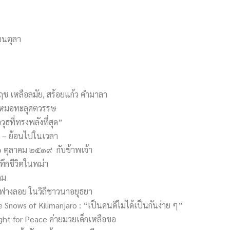
อนตุลา
ช เหลือลมัย, สร้อยแก้ว คำมาลา
 หมอทะลุศตวรรษ
ุธที่ทรงพลังที่สุด”
ปะ – ย้อนไปในเวลา
๖ ตุลาคม ๒๕๑๙ กับข้าพเจ้า
ทึกชีวิตในพม่า
คม
าฟางลอย ในวิถีชาวนาอยุธยา
ows of Kilimanjaro : “เป็นคนดีไม่ได้เป็นกันง่าย ๆ”
ight for Peace ค่ายมวยเด็กเหลือขอ