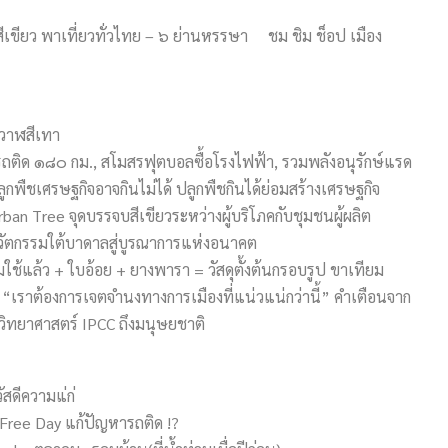
สีเขียว พาเที่ยวทั่วไทย – ๖ ย่านหรรษา ชม ชิม ช็อป เมือง
 วาฬสีเทา
ถติด ๑๘๐ กม., สโมสรฟุตบอลซื้อโรงไฟฟ้า, รวมพลังอนุรักษ์แรด
ูกพืชเศรษฐกิจอาจกินไม่ได้ ปลูกพืชกินได้ย่อมสร้างเศรษฐกิจ
an Tree จุดบรรจบสีเขียวระหว่างผู้บริโภคกับชุมชนผู้ผลิต
วัตกรรมใต้บาดาลสู่บูรณาการแห่งอนาคต
ช้แล้ว + ใบอ้อย + ยางพารา = วัสดุตั้งต้นกรอบรูป ขาเทียม
“เราต้องการเจตจำนงทางการเมืองที่แน่วแน่กว่านี้” คำเตือนจาก
กวิทยาศาสตร์ IPCC ถึงมนุษยชาติ
สดีความแ่ก่
 Free Day แก้ปัญหารถติด !?