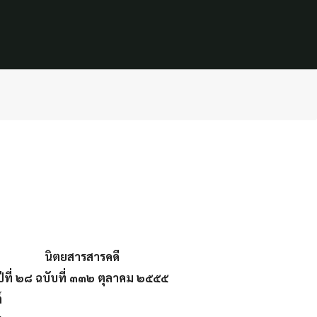
นิตยสารสารคดี
ปีที่ ๒๘ ฉบับที่ ๓๓๒ ตุลาคม ๒๕๕๕
์