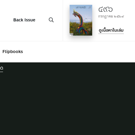
๔๙๖
กรกฎาคม ๒๕๖๙
Back Issue
ดูเนื้อหาในเล่ม
Flipbooks
ยด