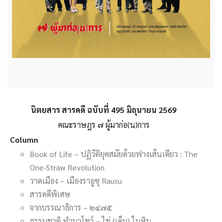
นิตยสาร สารคดี ฉบับที่ 495 มิถุนายน 2569
คณะราษฎร ๗ ผู้มาก่อ(น)การ
Column
Book of Life – ปฏิวัติยุคสมัยด้วยฟางเส้นเดียว : The
One-Straw Revolution
วาดเมือง – เมืองราอูซุ Rausu
สารคดีพิเศษ
จากบรรณาธิการ – ๒๔๗๕
ธรรมชาติ ทำมาโชว์ – ไข่ (เค็ม) ในหิน