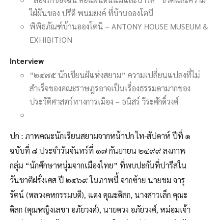
ใฝ่ฝันของ ปรีดี พนมยงค์ ที่บ้านอองโตนี
พิพิธภัณฑ์บ้านอองโตนี – ANTONY HOUSE MUSEUM &
EXHIBITION
Interview
“๒๔๗๕ นักเขียนผีแห่งสยาม” ความเปลี่ยนแปลงที่ไม่
สำเร็จของคณะราษฎรอาจเป็นเรื่องธรรมดามากของ
ประวัติศาสตร์ทางการเมือง – ธนิสร์ วีระศักดิ์วงศ์
ปก : ภาพคณะนักเรียนสยามจากหน้าปก ไท-สัปดาห์ ปีที่ ๑
ฉบับที่ ๘ ประจำวันจันทร์ที่ ๑๗ กันยายน ๒๔๙๙ ลงภาพ
กลุ่ม “นักศึกษาหนุ่มจากเมืองไทย” ที่พบปะกันที่ปารีสใน
วันชาติฝรั่งเศส ปี ๒๔๖๙ ในภาพนี้ จากซ้าย นายชม จารุ
รัตน์ (หลวงคหกรรมบดี), แดง คุณะดิลก, นางสาวเล็ก คุณะ
ดิลก (คุณหญิงเลขา อภัยวงศ์), นายควง อภัยวงศ์, หม่อมเจ้า