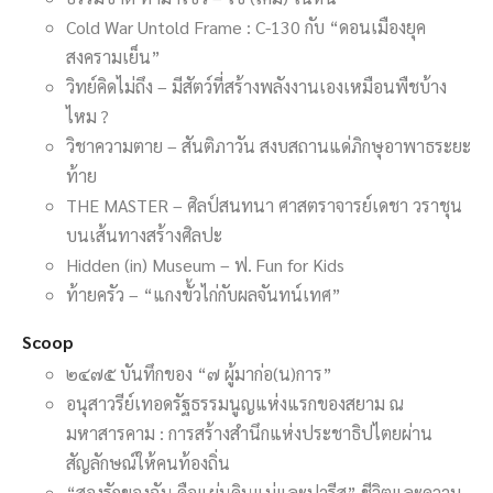
Cold War Untold Frame : C-130 กับ “ดอนเมืองยุค
สงครามเย็น”
วิทย์คิดไม่ถึง – มีสัตว์ที่สร้างพลังงานเองเหมือนพืชบ้าง
ไหม ?
วิชาความตาย – สันติภาวัน สงบสถานแด่ภิกษุอาพาธระยะ
ท้าย
THE MASTER – ศิลป์สนทนา ศาสตราจารย์เดชา วราชุน
บนเส้นทางสร้างศิลปะ
Hidden (in) Museum – ฟ. Fun for Kids
ท้ายครัว – “แกงขั้วไก่กับผลจันทน์เทศ”
Scoop
๒๔๗๕ บันทึกของ “๗ ผู้มาก่อ(น)การ”
อนุสาวรีย์เทอดรัฐธรรมนูญแห่งแรกของสยาม ณ
มหาสารคาม : การสร้างสำนึกแห่งประชาธิปไตยผ่าน
สัญลักษณ์ให้คนท้องถิ่น
“สองรักของฉัน คือแผ่นดินแม่และปารีส” ชีวิตและความ