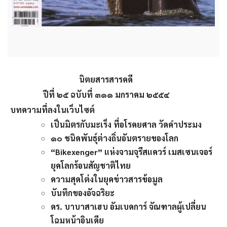
นิตยสารสารคดี
ปีที่ ๒๕ ฉบับที่ ๓๑๑ มกราคม ๒๕๕๔
บทความที่ลงในเว็บไซต์
เป็นมิตรกับมะเร็ง ที่อโรคยศาล วัดคำประมง
๑๐ ชนิดพันธุ์ต่างถิ่นอันตรายของโลก
“Bikexenger” แห่งจามจุรีสแควร์ เมสเซนเจอร์
ยุคโลกร้อนสัญชาติไทย
ความสุดโต่งในยุคข่าวสารข้อมูล
บันทึกของอัจฉริยะ
ดร. บาบาสาเฮบ อัมเบดการ์ จัณฑาลผู้เปลี่ยน
โฉมหน้าอินเดีย