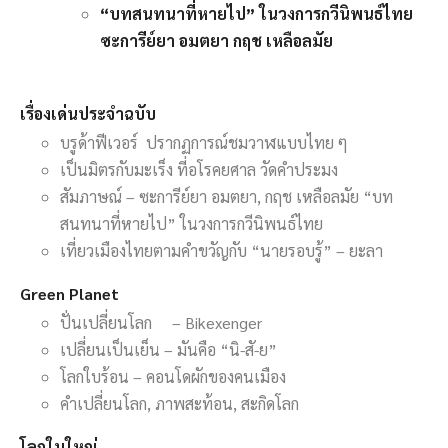
“บทสนทนาที่หายไป” ในวงการกวีนิพนธ์ไทย
ซะการีย์ยา อมตยา กฤช เหลือลมัย
เรื่องเด่นประจำฉบับ
บรูด้าฟีเวอร์ ปรากฏการณ์ชมวาฬแบบไทย ๆ
เป็นมิตรกับมะเร็ง ที่อโรคยศาล วัดคำประมง
สัมภาษณ์ – ซะการีย์ยา อมตยา, กฤช เหลือลมัย “บท
สนทนาที่หายไป” ในวงการกวีนิพนธ์ไทย
เที่ยวเมืองไทยตามคำขวัญกับ “นายรอบรู้” – ยะลา
Green Planet
ปั่นเปลี่ยนโลก – Bikexenger
เปลี่ยนเป็นเย็น – มันคือ “นิ-สั-ย”
โลกใบร้อน – คอนโดผักของคนเมือง
คำเปลี่ยนโลก, ภาพสะท้อน, สะกิดโลก
โลกใบใหญ่