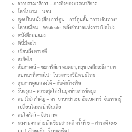
จากบรรณาธิการ – ภารกิจของบรรณาธิการ
โลกใบงาม – นอน
พูดเป็นหนัง (สือ) การ์ตูน – การ์ตูนสั้น “การเดินทาง”
โลกเสมือน – Wikileaks พลังอำนาจแห่งการเปิดโปง
หนังสือบนแผง
ที่นี่มีอะไร
เขียนถึง สารคดี
สะกิดใจ
สัมภาษณ์ – ซะการีย์ยา อมตยา, กฤช เหลือลมัย “บท
สนทนาที่หายไป” ในวงการกวีนิพนธ์ไทย
สุขภาพดูแลเองได้ – กับดักล้างพิษ
รับอรุณ – ความสุดโต่งในยุคข่าวสารข้อมูล
คน (ไม่) สำคัญ – ดร. บาบาสาเฮบ อัมเบดการ์ จัณฑาลผู้
เปลี่ยนโฉมหน้าอินเดีย
คนใจสัตว์ – อิสรภาพ
ผลงานจากค่ายนักเขียนสารคดี ครั้งที่ ๖ – สารคดี (๑๖
มม.) เปิดตู-ซิ่ง…วิ่งทะลุฟัด !