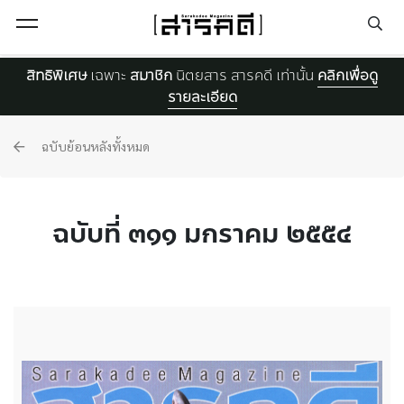
Open Menu
สิทธิพิเศษ
เฉพาะ
สมาชิก
นิตยสาร สารคดี เท่านั้น
คลิกเพื่อดู
รายละเอียด
ฉบับย้อนหลังทั้งหมด
ฉบับที่ ๓๑๑ มกราคม ๒๕๕๔