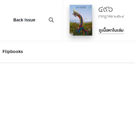
๔๙๖
กรกฎาคม ๒๕๖๙
Back Issue
ดูเนื้อหาในเล่ม
Flipbooks