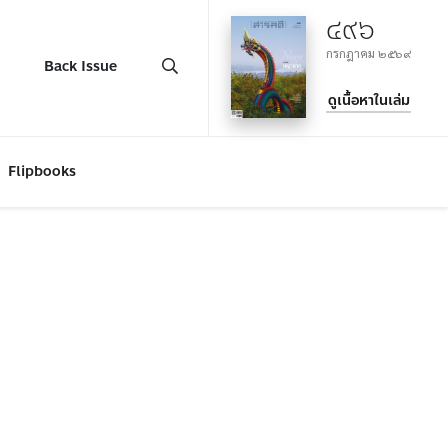
๔๙๖
กรกฎาคม ๒๕๖๙
Back Issue
ดูเนื้อหาในเล่ม
Flipbooks