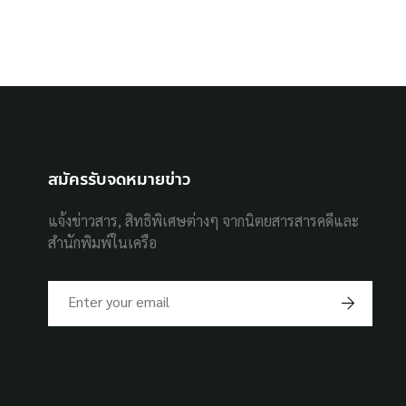
สมัครรับจดหมายข่าว
แจ้งข่าวสาร, สิทธิพิเศษต่างๆ จากนิตยสารสารคดีและ
สำนักพิมพ์ในเครือ