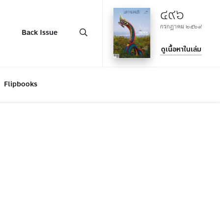
๔๙๖
กรกฎาคม ๒๕๖๙
Back Issue
ดูเนื้อหาในเล่ม
Flipbooks