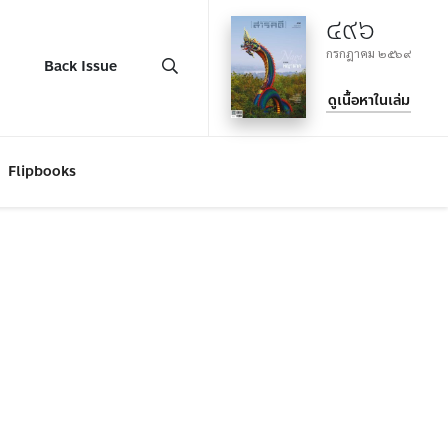
๔๙๖
กรกฎาคม ๒๕๖๙
Back Issue
ดูเนื้อหาในเล่ม
Flipbooks