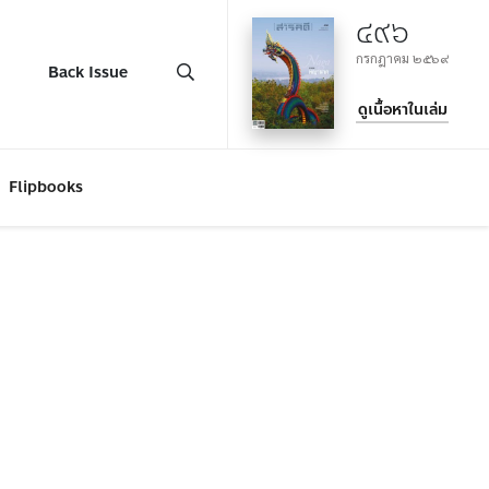
๔๙๖
กรกฎาคม ๒๕๖๙
Back Issue
ดูเนื้อหาในเล่ม
Flipbooks