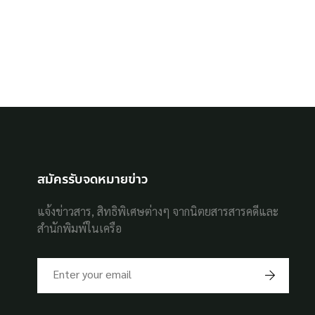
สมัครรับจดหมายข่าว
แจ้งข่าวสาร, สิทธิพิเศษต่างๆ จากนิตยสารสารคดีและ
สำนักพิมพ์ในเครือ