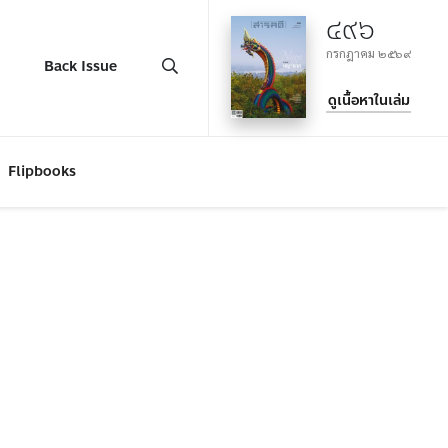
๔๙๖
กรกฎาคม ๒๕๖๙
Back Issue
ดูเนื้อหาในเล่ม
Flipbooks