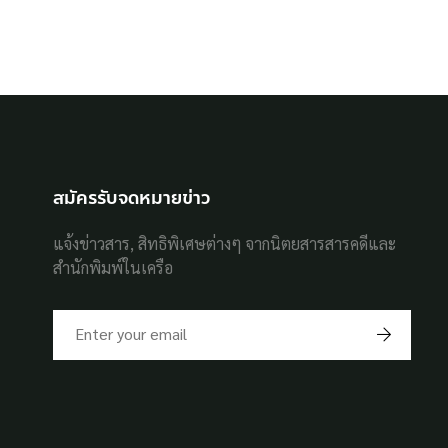
สมัครรับจดหมายข่าว
แจ้งข่าวสาร, สิทธิพิเศษต่างๆ จากนิตยสารสารคดีและ
สำนักพิมพ์ในเครือ