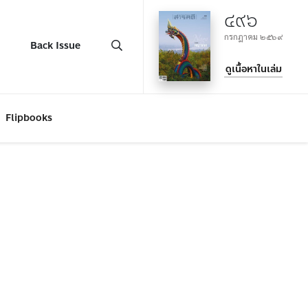
๔๙๖
กรกฎาคม ๒๕๖๙
Back Issue
ดูเนื้อหาในเล่ม
Flipbooks