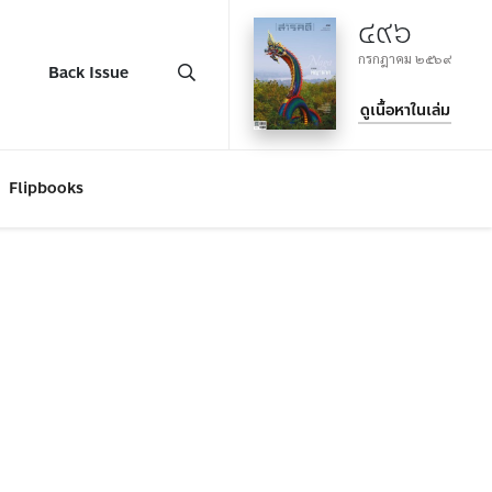
๔๙๖
กรกฎาคม ๒๕๖๙
Back Issue
ดูเนื้อหาในเล่ม
Flipbooks