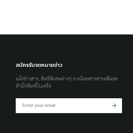
สมัครรับจดหมายข่าว
แจ้งข่าวสาร, สิทธิพิเศษต่างๆ จากนิตยสารสารคดีและ
สำนักพิมพ์ในเครือ