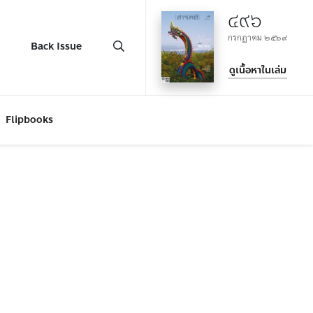
๔๙๖
กรกฎาคม ๒๕๖๙
Back Issue
ดูเนื้อหาในเล่ม
Flipbooks