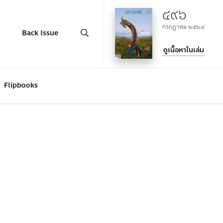
๔๙๖
กรกฎาคม ๒๕๖๙
Back Issue
ดูเนื้อหาในเล่ม
Flipbooks