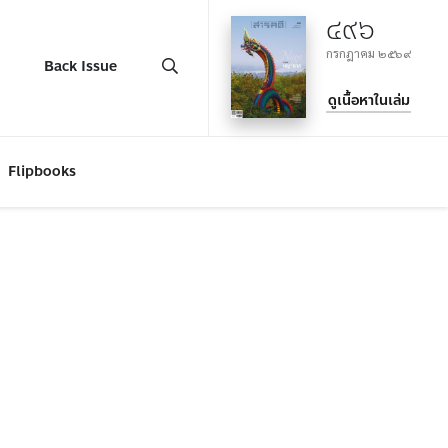
๔๙๖
กรกฎาคม ๒๕๖๙
Back Issue
ดูเนื้อหาในเล่ม
Flipbooks