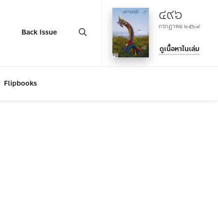
๔๙๖
กรกฎาคม ๒๕๖๙
Back Issue
ดูเนื้อหาในเล่ม
Flipbooks