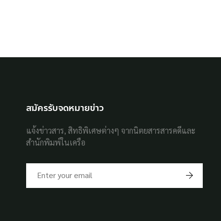
สมัครรับจดหมายข่าว
แจ้งข่าวสาร, สิทธิพิเศษต่างๆ จากนิตยสารสารคดีและ
สำนักพิมพ์ในเครือ