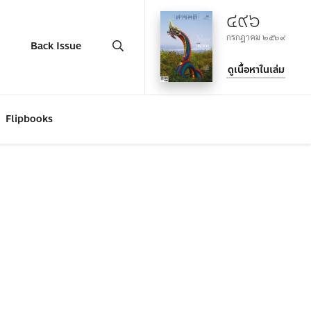
๔๙๖
กรกฎาคม ๒๕๖๙
Back Issue
ดูเนื้อหาในเล่ม
Flipbooks