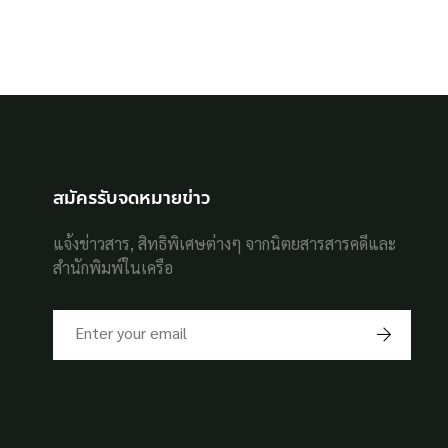
สมัครรับจดหมายข่าว
แจ้งข่าวสาร, สิทธิพิเศษต่างๆ จากนิตยสารสารคดีและ
สำนักพิมพ์ในเครือ