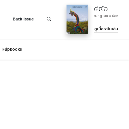
๔๙๖
กรกฎาคม ๒๕๖๙
Back Issue
ดูเนื้อหาในเล่ม
Flipbooks