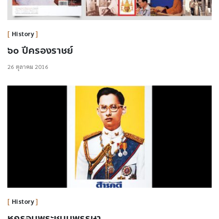
History
๖๐ ปีครองราชย์
26 ตุลาคม 2016
History
หกรอบพระชนมพรรษา