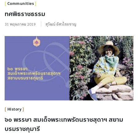
Communities
ทศพิธราชธรรม
31 พฤษภาคม 2019
สุวัฒน์ อัศวไชยชาญ
History
๖๐ พรรษา สมเด็จพระเทพรัตนราชสุดาฯ สยาม
บรมราชกุมารี