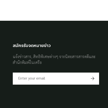
สมัครรับจดหมายข่าว
แจ้งข่าวสาร, สิทธิพิเศษต่างๆ จากนิตยสารสารคดีและ
สำนักพิมพ์ในเครือ