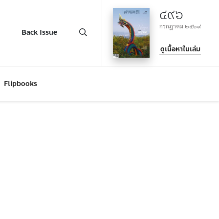
๔๙๖
กรกฎาคม ๒๕๖๙
Back Issue
ดูเนื้อหาในเล่ม
Flipbooks